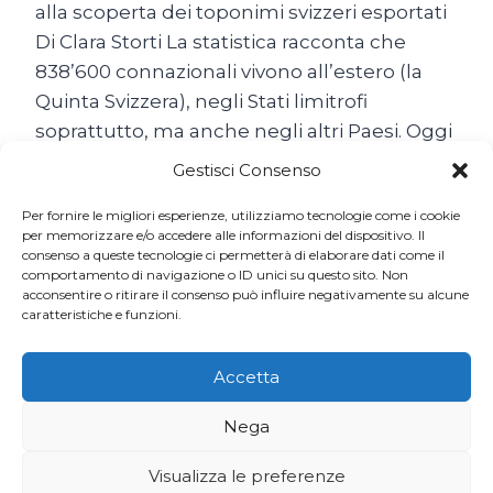
alla scoperta dei toponimi svizzeri esportati
Di Clara Storti La statistica racconta che
838’600 connazionali vivono all’estero (la
Quinta Svizzera), negli Stati limitrofi
soprattutto, ma anche negli altri Paesi. Oggi
come ieri, non abbiamo mai smesso di
Gestisci Consenso
emigrare… Il popolo…
Per fornire le migliori esperienze, utilizziamo tecnologie come i cookie
SON
per memorizzare e/o accedere alle informazioni del dispositivo. Il
LEGGI TUTTO
consenso a queste tecnologie ci permetterà di elaborare dati come il
TUTTE
comportamento di navigazione o ID unici su questo sito. Non
BELLE
acconsentire o ritirare il consenso può influire negativamente su alcune
LE
caratteristiche e funzioni.
SVIZZERE
DEL
MONDO
Accetta
Nega
Visualizza le preferenze
© 2026 Ticino7 | Sviluppato da
Codinglab Sagl