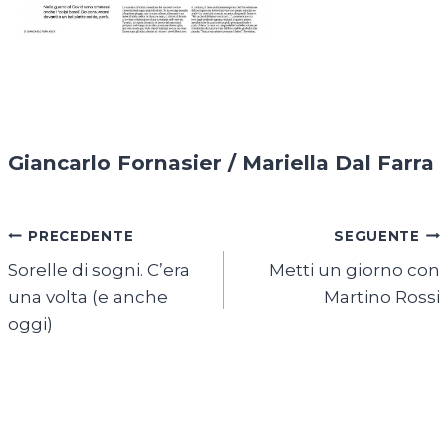
Giancarlo Fornasier / Mariella Dal Farra
Navigazione
PRECEDENTE
SEGUENTE
Sorelle di sogni. C’era
Metti un giorno con
articoli
una volta (e anche
Martino Rossi
oggi)