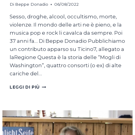
Di
Beppe Donadio
06/08/2022
Sesso, droghe, alcool, occultismo, morte,
violenze. Il mondo delle arti ne è pieno, e la
musica pop e rock li cavalca da sempre. Poi
37 anni fa… Di Beppe Donadio Pubblichiamo
un contributo apparso su Ticino7, allegato a
laRegione Questa è la storia delle “Mogli di
Washington”, quattro consorti (o ex) di alte
cariche del…
MUSICA
LEGGI DI PIÙ
PER
ADULTI.
GENITORE
AVVISATO,
RAGAZZI
SALVATI?