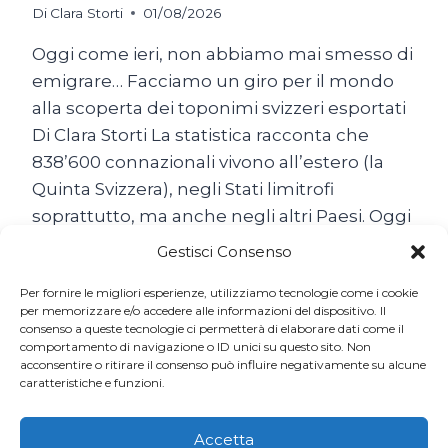
Di
Clara Storti
01/08/2026
Oggi come ieri, non abbiamo mai smesso di
emigrare… Facciamo un giro per il mondo
alla scoperta dei toponimi svizzeri esportati
Di Clara Storti La statistica racconta che
838’600 connazionali vivono all’estero (la
Quinta Svizzera), negli Stati limitrofi
soprattutto, ma anche negli altri Paesi. Oggi
come ieri, non abbiamo mai smesso di
Gestisci Consenso
emigrare… Il popolo…
Per fornire le migliori esperienze, utilizziamo tecnologie come i cookie
SON
per memorizzare e/o accedere alle informazioni del dispositivo. Il
LEGGI TUTTO
consenso a queste tecnologie ci permetterà di elaborare dati come il
TUTTE
comportamento di navigazione o ID unici su questo sito. Non
BELLE
acconsentire o ritirare il consenso può influire negativamente su alcune
LE
caratteristiche e funzioni.
SVIZZERE
DEL
MONDO
Accetta