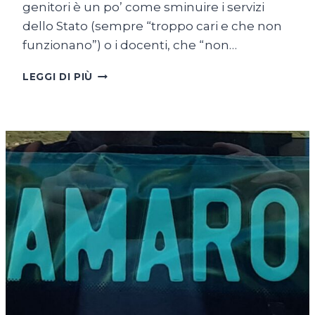
genitori è un po’ come sminuire i servizi
dello Stato (sempre “troppo cari e che non
funzionano”) o i docenti, che “non…
ESSERE
LEGGI DI PIÙ
GENITORI
E
I
FACILI
MAESTRI