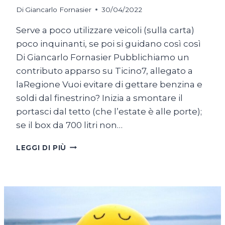
Di
Giancarlo Fornasier
30/04/2022
Serve a poco utilizzare veicoli (sulla carta)
poco inquinanti, se poi si guidano così così
Di Giancarlo Fornasier Pubblichiamo un
contributo apparso su Ticino7, allegato a
laRegione Vuoi evitare di gettare benzina e
soldi dal finestrino? Inizia a smontare il
portasci dal tetto (che l’estate è alle porte);
se il box da 700 litri non…
MOBILITÀ
LEGGI DI PIÙ
E
SOSTENIBILITÀ:
LE
BUONE
INTENZIONI