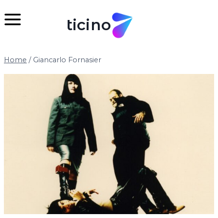
Salta
al
ticino
contenuto
Home
/
Giancarlo Fornasier