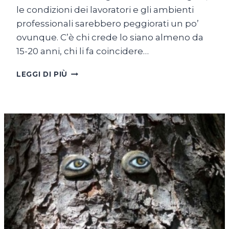
le condizioni dei lavoratori e gli ambienti
professionali sarebbero peggiorati un po’
ovunque. C’è chi crede lo siano almeno da
15-20 anni, chi li fa coincidere…
TÚ
LEGGI DI PIÙ
SÍ
QUE
VALES:
UNA
QUESTIONE
DI
PANE
E
DI
DIGNITÀ