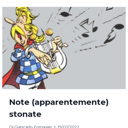
(E
QUELLI
REALI)
Note (apparentemente)
stonate
Di
Giancarlo Fornasier
19/02/2022