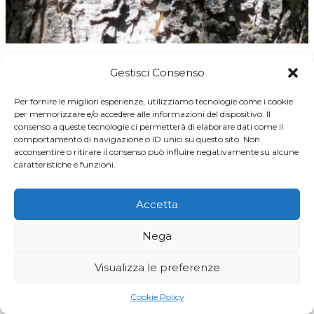
Seminare civiltà per
Gestisci Consenso
raccogliere rispetto
Per fornire le migliori esperienze, utilizziamo tecnologie come i cookie
per memorizzare e/o accedere alle informazioni del dispositivo. Il
consenso a queste tecnologie ci permetterà di elaborare dati come il
Di
Giancarlo Fornasier
29/01/2022
comportamento di navigazione o ID unici su questo sito. Non
acconsentire o ritirare il consenso può influire negativamente su alcune
Le buone idee sono come le piante: se non
caratteristiche e funzioni.
le coltivi non danno frutti. Ma serve tempo e
un buon terreno Di Giancarlo Fornasier
Accetta
Pubblichiamo un contributo apparso su
Nega
Ticino7, allegato settimanale de laRegione
“Un valligiano balzano di altri tempi, in vena
Visualizza le preferenze
di scommesse, ammucchiò la terra in
mezzo al paese. Nel mucchio sotterrò una…
Cookie Policy