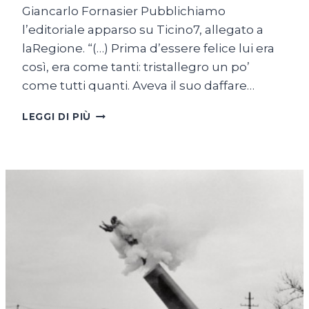
Giancarlo Fornasier Pubblichiamo
l’editoriale apparso su Ticino7, allegato a
laRegione. “(…) Prima d’essere felice lui era
così, era come tanti: tristallegro un po’
come tutti quanti. Aveva il suo daffare…
NON
LEGGI DI PIÙ
È
SOLO
UNA
‘STUPIDA
FELICITÀ’