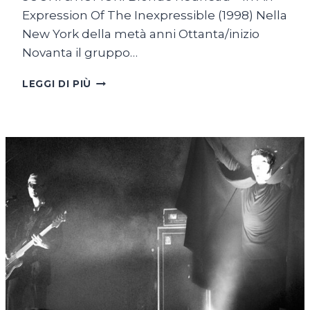
Expression Of The Inexpressible (1998) Nella
New York della metà anni Ottanta/inizio
Novanta il gruppo…
BLONDE
LEGGI DI PIÙ
REDHEAD:
DUE
ITALIANI
(E
UNA
GIAPPONESE)
A
NEW
YORK