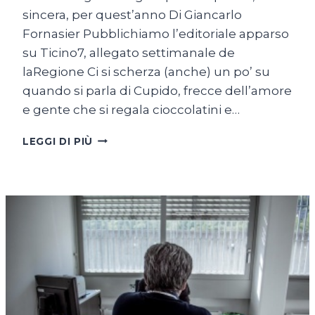
sincera, per quest’anno Di Giancarlo
Fornasier Pubblichiamo l’editoriale apparso
su Ticino7, allegato settimanale de
laRegione Ci si scherza (anche) un po’ su
quando si parla di Cupido, frecce dell’amore
e gente che si regala cioccolatini e…
SI
LEGGI DI PIÙ
RIDE,
SI
PIANGE:
È
LA
SOLITA
QUESTIONE
DI
CUORE