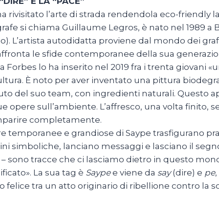
 “DIRE” E LA “PACE”
a rivisitato l’arte di strada rendendola eco-friendly 
grafe si chiama Guillaume Legros, è nato nel 1989 a Be
o). L’artista autodidatta proviene dal mondo dei graffi
affronta le sfide contemporanee della sua generazio
sta Forbes lo ha inserito nel 2019 fra i trenta giovani
ultura. È noto per aver inventato una pittura biodeg
iuto del suo team, con ingredienti naturali. Questo
ue opere sull’ambiente. L’affresco, una volta finito, s
mparire completamente.
e temporanee e grandiose di Saype trasfigurano prati
i simboliche, lanciano messaggi e lasciano il segno.
ta – sono tracce che ci lasciamo dietro in questo 
ificato». La sua tag è
Saype
e viene da
say
(dire) e
pe
o felice tra un atto originario di ribellione contro l