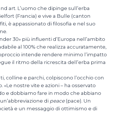
land art. L’uomo che dipinge sull’erba
lfort (Francia) e vive a Bulle (canton
ti, è appassionato di filosofia e nel suo
ne.
 «under 30» più influenti d’Europa nell’ambito
radabile al 100% che realizza accuratamente,
 approccio intende rendere minimo l’impatto
egue il ritmo della ricrescita dell’erba prima
, colline e parchi, colpiscono l’occhio con
 «Le nostre vite e azioni – ha osservato
mondo e dobbiamo fare in modo che abbiano
, un’abbreviazione di
peace
(pace). Un
a società e un messaggio di ottimismo e di