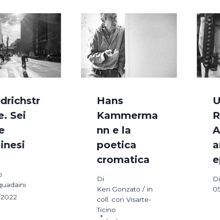
edrichstr
Hans
U
e. Sei
Kammerma
R
e
nn e la
A
linesi
poetica
a
cromatica
e
o
Di
Di
quadaini
Keri Gonzato / in
05
/2022
coll. con Visarte-
Ticino