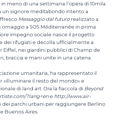
to in meno di una settimana l’opera di 10mila
ava un signore meditabondo intento a
affresco
Messaggio dal futuro
realizzato a
, in omaggio a SOS Méditerranée in prima
giore impegno sociale nasce il progetto
e dei rifugiati e decolla ufficialmente a
ur Eiffel, nei giardini pubblici di Champ de
i, braccia e mani unite in una catena
ciazione umanitaria, ha rappresentato il
er «illuminare il resto del mondo» e
nale di land art. Ora la fiaccola di
Beyond
rtiste.com/?lang=en
e
http://www.air-
e dei parchi urbani per raggiungere Berlino
o e Buenos Aires.