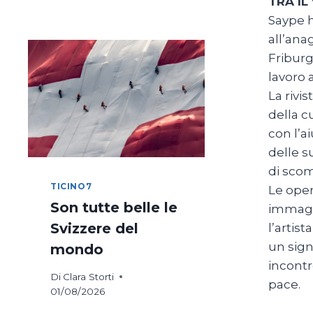
TRA IL
DI
Saype h
COSTANZA
IN
all’ana
BICICLETTA
Friburg
lavoro 
La rivi
della c
con l’a
delle s
di sco
TICINO7
Le oper
Son tutte belle le
immagin
Svizzere del
l’artis
un sign
mondo
incontr
Di
Clara Storti
pace.
01/08/2026