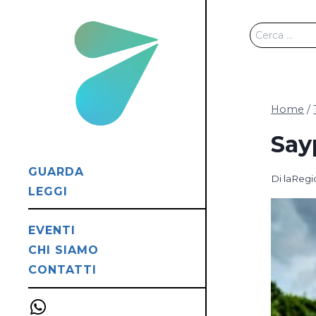
Salta
al
Ricerca
contenuto
per:
Home
/
Sayp
GUARDA
Di
laReg
LEGGI
EVENTI
CHI SIAMO
CONTATTI