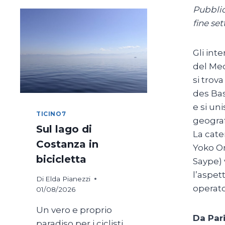
Pubblic
fine se
Gli int
del Med
si trov
des Bas
e si un
TICINO7
geograf
Sul lago di
La cate
Costanza in
Yoko On
bicicletta
Saype) 
l’aspet
Di
Elda Pianezzi
operato
01/08/2026
Un vero e proprio
Da Pari
paradiso per i ciclisti,