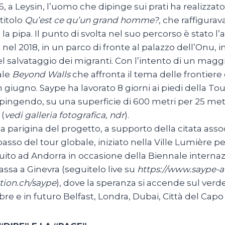
6, a Leysin, l’uomo che dipinge sui prati ha realizza
titolo
Qu’est ce qu’un grand homme?
, che raffigur
la pipa. Il punto di svolta nel suo percorso è stato l’
 nel 2018, in un parco di fronte al palazzo dell’Onu
el salvataggio dei migranti. Con l’intento di un mag
ale
Beyond Walls
che affronta il tema delle frontiere 
in giugno. Saype ha lavorato 8 giorni ai piedi della To
pingendo, su una superficie di 600 metri per 25 metr
(
vedi galleria fotografica, ndr
).
a parigina del progetto, a supporto della citata asso
asso del tour globale, iniziato nella Ville Lumière p
ito ad Andorra in occasione della Biennale internazio
ssa a Ginevra (seguitelo live su
https://www.saype-a
tion.ch/saype
), dove la speranza si accende sul verd
bre e in futuro Belfast, Londra, Dubai, Città del Cap