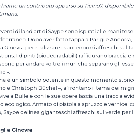
hiamo un contributo apparso su Ticino7, disponibile a
ttimana.
erventi di land art di Saype sono ispirati alle mani tes
iterraneo. Dopo aver fatto tappa a Parigi e Andorra, 
a a Ginevra per realizzare i suoi enormi affreschi sul
tions. I dipinti (biodegradabili) raffigurano braccia 
iscono per andare «oltre i muri che separano gli esse
ici».
na è un simbolo potente in questo momento storico in 
o e Christoph Büchel –, affrontano il tema dei migra
vive a Bulle e con le sue opere lascia una traccia ev
to ecologico. Armato di pistola a spruzzo e vernice, c
, Saype delinea giganteschi affreschi sul verde per l
gi a Ginevra