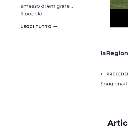
smesso di emigrare…
Il popolo…
SON
LEGGI TUTTO
TUTTE
BELLE
LE
SVIZZERE
laRegio
DEL
MONDO
Navig
PRECEDE
Sprigionarl
articol
Artic