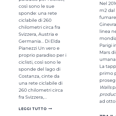
Nel 201
così sono le sue
m2 dal 
sponde: una rete
fumare 
ciclabile di 260
Ginevra
chilometri circa fra
linea n
Svizzera, Austria e
mondi
Germania… Di Elda
Parigi 
Pianezzi Un vero e
Mars di
proprio paradiso per i
umana 
ciclisti, così sono le
La tapp
sponde del lago di
primo p
Costanza, cinte da
prosegu
una rete ciclabile di
Walls
pa
260 chilometri circa
produc
fra Svizzera,…
ad otto
SUL
LEGGI TUTTO
LAGO