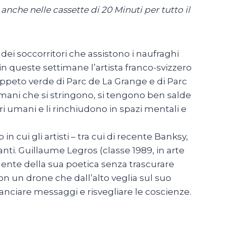
nche nelle cassette di 20 Minuti per tutto il
e dei soccorritori che assistono i naufraghi
in queste settimane l’artista franco-svizzero
 tappeto verde di Parc de La Grange e di Parc
e mani che si stringono, si tengono ben salde
ri umani e li rinchiudono in spazi mentali e
cui gli artisti – tra cui di recente Banksy,
nti. Guillaume Legros (classe 1989, in arte
idente della sua poetica senza trascurare
on un drone che dall’alto veglia sul suo
anciare messaggi e risvegliare le coscienze.