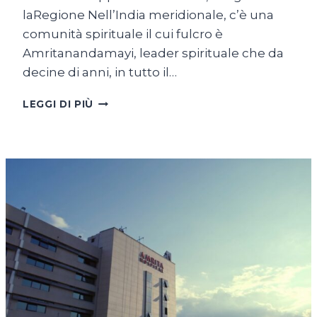
laRegione Nell’India meridionale, c’è una
comunità spirituale il cui fulcro è
Amritanandamayi, leader spirituale che da
decine di anni, in tutto il…
NEI
LEGGI DI PIÙ
CORRIDOI
DELL’AMRITA
UNIVERSITY:
DOVE
RICERCA
E
SPIRITO
CAMMINANO
INSIEME