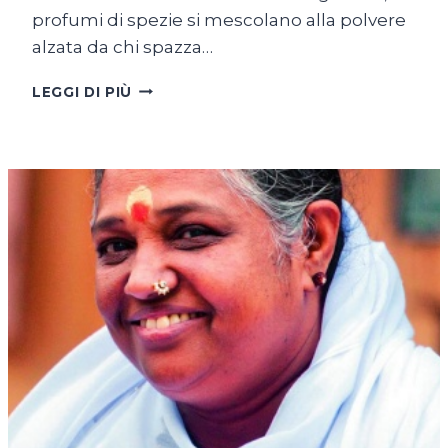
profumi di spezie si mescolano alla polvere
alzata da chi spazza…
AMRITA
LEGGI DI PIÙ
HOSPITAL:
PERCHÉ
LE
CURE
SONO
UN
DIRITTO
PER
TUTTI