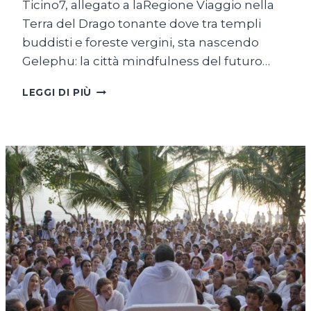
Ticino7, allegato a laRegione Viaggio nella
Terra del Drago tonante dove tra templi
buddisti e foreste vergini, sta nascendo
Gelephu: la città mindfulness del futuro…
IL
LEGGI DI PIÙ
BHUTAN
TRACCIA
LA
GEOGRAFIA
DELLA
FELICITÀ