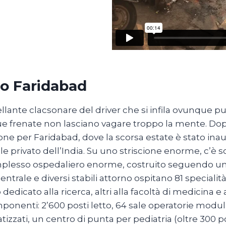
o Faridabad
ellante clacsonare del driver che si infila ovunque 
e frenate non lasciano vagare troppo la mente. Do
one per Faridabad, dove la scorsa estate è stato ina
e privato dell’India. Su uno striscione enorme, c’è sc
plesso ospedaliero enorme, costruito seguendo una
entrale e diversi stabili attorno ospitano 81 special
 dedicato alla ricerca, altri alla facoltà di medicina e
ponenti: 2’600 posti letto, 64 sale operatorie modul
izzati, un centro di punta per pediatria (oltre 300 pos