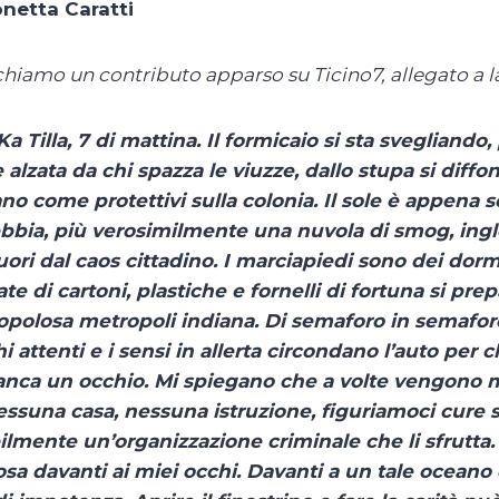
netta Caratti
hiamo un contributo apparso su Ticino7, allegato a 
a Tilla, 7 di mattina. Il formicaio si sta svegliando
 alzata da chi spazza le viuzze, dallo stupa si diff
no come protettivi sulla colonia. Il sole è appena s
ebbia, più verosimilmente una nuvola di smog, ing
uori dal caos cittadino. I marciapiedi sono dei dormi
ate di cartoni, plastiche e fornelli di fortuna si p
opolosa metropoli indiana. Di semaforo in semaforo,
hi attenti e i sensi in allerta circondano l’auto pe
nca un occhio. Mi spiegano che a volte vengono m
essuna casa, nessuna istruzione, figuriamoci cure s
lmente un’organizzazione criminale che li sfrutta.
sa davanti ai miei occhi. Davanti a un tale oceano