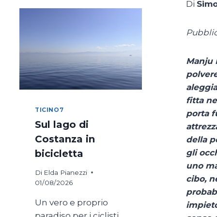
Di
Simo
Pubblic
Manju K
polvere
aleggia
fitta n
TICINO7
porta f
Sul lago di
attrezz
Costanza in
della p
gli occ
bicicletta
uno ma
Di
Elda Pianezzi
cibo, n
01/08/2026
probabi
Un vero e proprio
impieto
paradiso per i ciclisti,