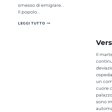
smesso di emigrare…
Il popolo…
SON
LEGGI TUTTO
TUTTE
BELLE
LE
Vers
SVIZZERE
DEL
MONDO
Il mart
continu
deviazi
ospedal
un com
cuore c
palazzo
sono im
automat