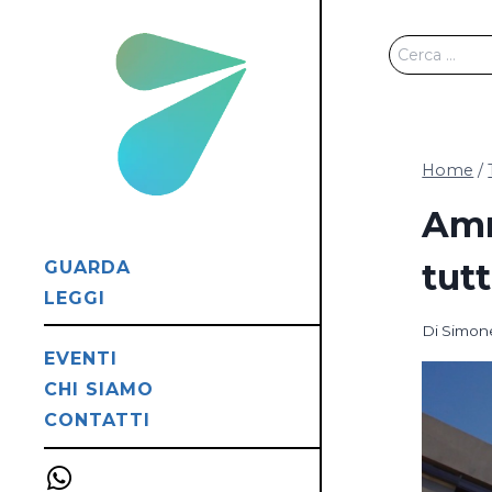
Salta
al
Ricerca
contenuto
per:
Home
/
Amr
tutt
GUARDA
LEGGI
Di
Simone
EVENTI
CHI SIAMO
CONTATTI