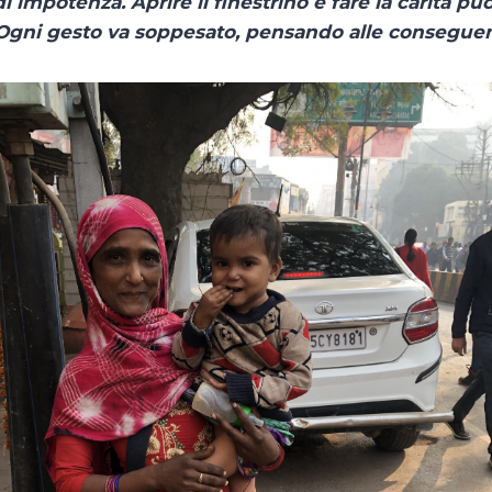
i impotenza. Aprire il finestrino e fare la carità può
. Ogni gesto va soppesato, pensando alle consegue