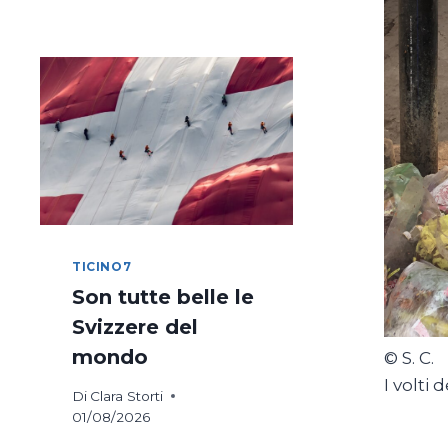
DI
COSTANZA
IN
BICICLETTA
TICINO7
Son tutte belle le
Svizzere del
mondo
© S. C.
I volti 
Di
Clara Storti
01/08/2026