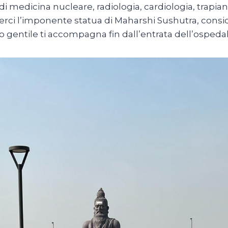
 di medicina nucleare, radiologia, cardiologia, trapiant
erci l’imponente statua di Maharshi Sushutra, conside
 gentile ti accompagna fin dall’entrata dell’ospedal