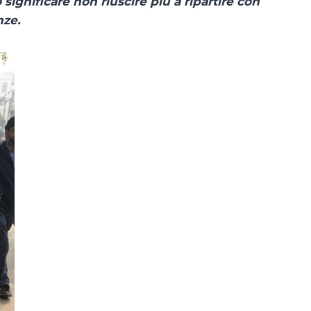
 significare non riuscire più a ripartire con
nze.