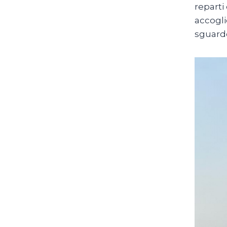
reparti
accogli
sguardo