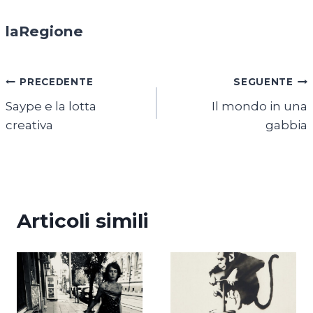
laRegione
Navigazione
PRECEDENTE
SEGUENTE
Saype e la lotta
Il mondo in una
articoli
creativa
gabbia
Articoli simili