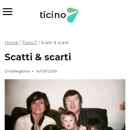
Salta
al
ticino
contenuto
Home
/
Ticino7
/
Scatti & scarti
Scatti & scarti
Di
laRegione
14/09/2019