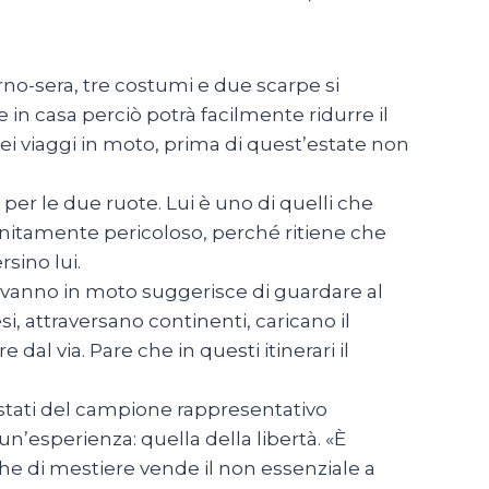
rno-sera, tre costumi e due scarpe si
e in casa perciò potrà facilmente ridurre il
e dei viaggi in moto, prima di quest’estate non
e per le due ruote. Lui è uno di quelli che
initamente pericoloso, perché ritiene che
rsino lui.
vanno in moto suggerisce di guardare al
i, attraversano continenti, caricano il
al via. Pare che in questi itinerari il
rvistati del campione rappresentativo
n’esperienza: quella della libertà. «È
che di mestiere vende il non essenziale a