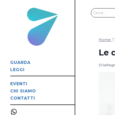
Salta
al
Ricerca
contenuto
per:
Home
/
Le 
GUARDA
Di
laReg
LEGGI
EVENTI
CHI SIAMO
CONTATTI