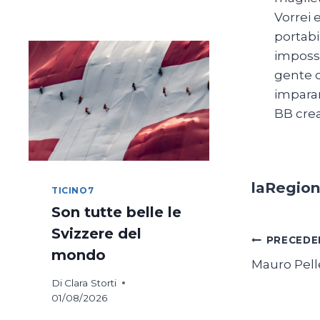
DI
Vorrei 
COSTANZA
portabi
IN
BICICLETTA
impossi
gente c
imparar
BB cre
laRegio
TICINO7
Son tutte belle le
Svizzere del
Navig
PRECEDE
mondo
Mauro Pell
articol
Di
Clara Storti
01/08/2026