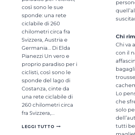
persone
così sono le sue
quell’a
sponde: una rete
suscita
ciclabile di 260
chilometri circa fra
Chi rim
Svizzera, Austria e
Chi va 
Germania… Di Elda
con il 
Pianezzi Un vero e
affasci
proprio paradiso per i
bagagli
ciclisti, così sono le
trousse
sponde del lago di
cachemi
Costanza, cinte da
Lo pens
una rete ciclabile di
che sfr
260 chilometri circa
solo pe
fra Svizzera,…
dell’au
SUL
tutti b
LEGGI TUTTO
LAGO
magliet