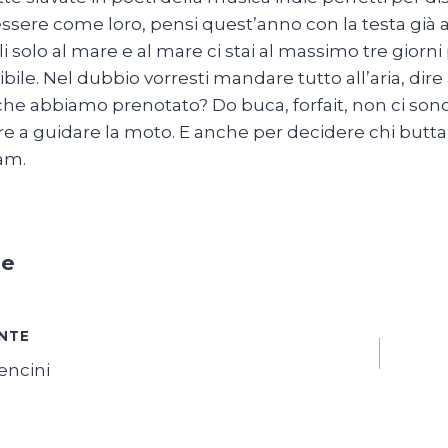
essere come loro, pensi quest’anno con la testa già a
li solo al mare e al mare ci stai al massimo tre gio
bile. Nel dubbio vorresti mandare tutto all’aria, dire
he abbiamo prenotato? Do buca, forfait, non ci son
e a guidare la moto. E anche per decidere chi buttare
am.
ne
azione
NTE
encini
i