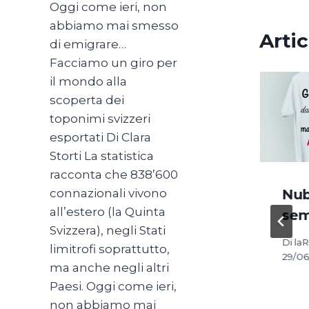
Oggi come ieri, non
abbiamo mai smesso
Artic
di emigrare…
Facciamo un giro per
il mondo alla
scoperta dei
toponimi svizzeri
esportati Di Clara
Storti La statistica
racconta che 838’600
connazionali vivono
mento
Mauro
Nub
all’estero (la Quinta
 Passi
Romano,
sem
Svizzera), negli Stati
l’uomo che
Di
la
limitrofi soprattutto,
tere
fa
29/06
ma anche negli altri
ione
Di
Paesi. Oggi come ieri,
19
Natascia
non abbiamo mai