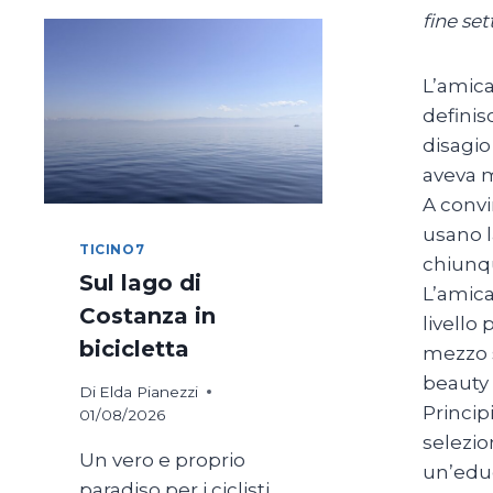
fine se
L’amica
definis
disagio
aveva m
A convi
usano l
TICINO7
chiunqu
Sul lago di
L’amica
Costanza in
livello
bicicletta
mezzo s
beauty
Di
Elda Pianezzi
Princip
01/08/2026
selezio
Un vero e proprio
un’educ
paradiso per i ciclisti,