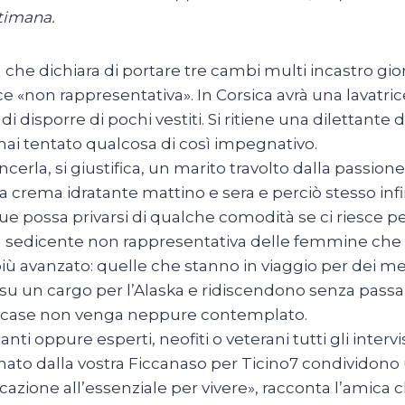
ttimana.
 che dichiara di portare tre cambi multi incastro gio
ce «non rappresentativa». In Corsica avrà una lavatric
 di disporre di pochi vestiti. Si ritiene una dilettant
ai tentato qualcosa di così impegnativo.
ncerla, si giustifica, un marito travolto dalla passion
a crema idratante mattino e sera e perciò stesso inf
e possa privarsi di qualche comodità se ci riesce pe
 sedicente non rappresentativa delle femmine che 
 più avanzato: quelle che stanno in viaggio per dei mes
u un cargo per l’Alaska e ridiscendono senza passare d
 case non venga neppure contemplato.
ianti oppure esperti, neofiti o veterani tutti gli inte
nato dalla vostra Ficcanaso per Ticino7 condividono u
azione all’essenziale per vivere», racconta l’amica 