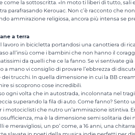
 come la sottoscritta. «In moto ti liberi di tutto, sali
ltra parafrasando Kerouac. Non c’è racconto che n
ndo ammirazione religiosa, ancora più intensa se pre
ane a terra
al lavoro in bicicletta portandosi una canottiera di 
naso all’insù come i bambini che non hanno il coraggi
natissimi da quelli che ce la fanno. Se vi sentivate gi
o a mano vi consiglio di provare l’ebbrezza di disc
 dei trucchi. In quella dimensione in cui la BB cream
re si scoprono cose incredibili.
o ogni volta che in autostrada, incolonnata nel tra
eccia superando la fila di auto. Come fanno? Sento 
r i motociclisti che nutro un’ammirazione istintiva. 
tosufficienza, ma è la dimensione semi solitaria dei
elli e meravigliosi, un po’ come, a 16 anni, una chitar
te slavate in poeti della musica indie perfetti per dis