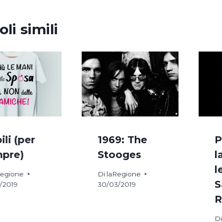
oli simili
ili (per
1969: The
P
pre)
Stooges
l
l
Regione
Di
laRegione
S
/2019
30/03/2019
R
Di