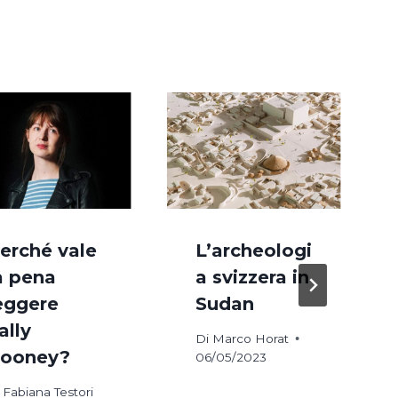
erché vale
L’archeologi
a pena
a svizzera in
eggere
Sudan
ally
Di
Marco Horat
ooney?
06/05/2023
Fabiana Testori