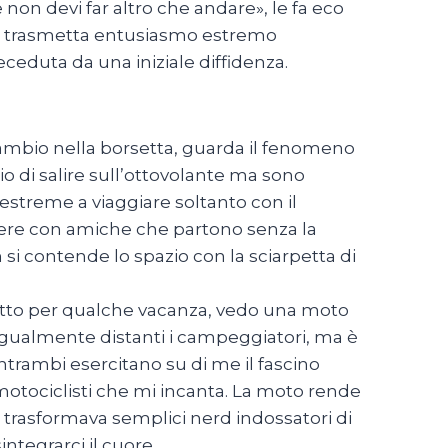
 e non devi far altro che andare», le fa eco
on trasmetta entusiasmo estremo
ceduta da una iniziale diffidenza.
ricambio nella borsetta, guarda il fenomeno
o di salire sull’ottovolante ma sono
à estreme a viaggiare soltanto con il
utere con amiche che partono senza la
 si contende lo spazio con la sciarpetta di
gitto per qualche vacanza, vedo una moto
ugualmente distanti i campeggiatori, ma è
Entrambi esercitano su di me il fascino
 motociclisti che mi incanta. La moto rende
ra trasformava semplici nerd indossatori di
integrarci il cuore.