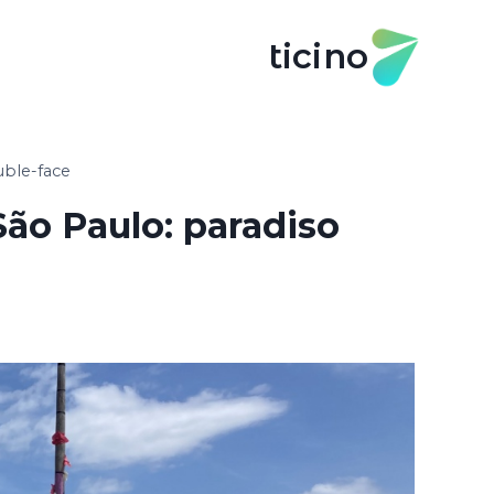
ticino
uble-face
São Paulo: paradiso