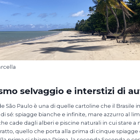
arcella
smo selvaggio e interstizi di au
e São Paulo è una di quelle cartoline che il Brasile in
di sé: spiagge bianche e infinite, mare azzurro al li
che cade dagli alberi e piscine naturali in cui stare
ratto, quello che porta alla prima di cinque spiagge
la prima si chiama Prima, la seconda Seconda e così