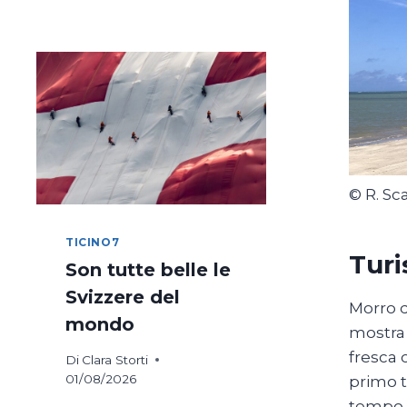
DI
COSTANZA
IN
BICICLETTA
© R. Sc
TICINO7
Turi
Son tutte belle le
Svizzere del
Morro d
mondo
mostra 
fresca 
Di
Clara Storti
01/08/2026
primo t
tempo (