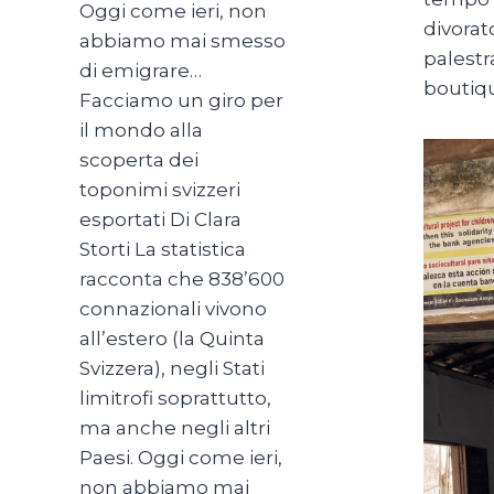
Oggi come ieri, non
divorat
abbiamo mai smesso
palestr
di emigrare…
boutiqu
Facciamo un giro per
il mondo alla
scoperta dei
toponimi svizzeri
esportati Di Clara
Storti La statistica
racconta che 838’600
connazionali vivono
all’estero (la Quinta
Svizzera), negli Stati
limitrofi soprattutto,
ma anche negli altri
Paesi. Oggi come ieri,
non abbiamo mai