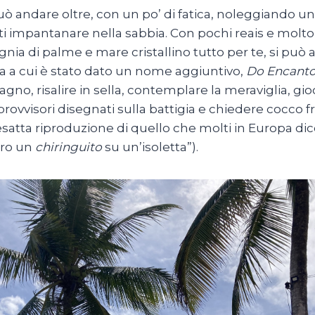
uò andare oltre, con un po’ di fatica, noleggiando u
ti impantanare nella sabbia. Con pochi reais e molt
ia di palme e mare cristallino tutto per te, si può ar
a a cui è stato dato un nome aggiuntivo,
Do Encant
 bagno, risalire in sella, contemplare la meraviglia, gi
rovvisori disegnati sulla battigia e chiedere cocco f
esatta riproduzione di quello che molti in Europa dic
pro un
chiringuito
su un’isoletta”).