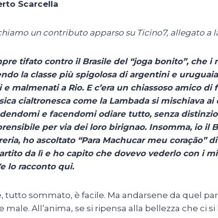
rto Scarcella
hiamo un contributo apparso su Ticino7, allegato a 
re tifato contro il Brasile del “joga bonito”, che i
ndo la classe più spigolosa di argentini e uruguaia
i e malmenati a Rio. E c’era un chiassoso amico di 
ica cialtronesca come la Lambada si mischiava ai 
endomi e facendomi odiare tutto, senza distinzioni.
ensibile per via dei loro birignao. Insomma, io il Br
reria, ho ascoltato “Para Machucar meu coração” d
rtito da lì e ho capito che dovevo vederlo con i mie
Ve lo racconto qui.
e, tutto sommato, è facile. Ma andarsene da quel pa
e male. All’anima, se si ripensa alla bellezza che ci si