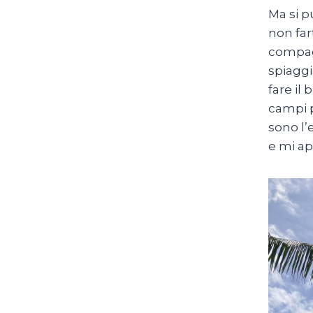
Ma si p
non far
compagn
spiaggi
fare il
campi p
sono l’
e mi a