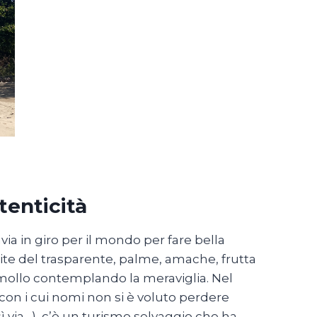
tenticità
via in giro per il mondo per fare bella
mite del trasparente, palme, amache, frutta
 a mollo contemplando la meraviglia. Nel
 con i cui nomi non si è voluto perdere
 via…), c’è un turismo selvaggio che ha