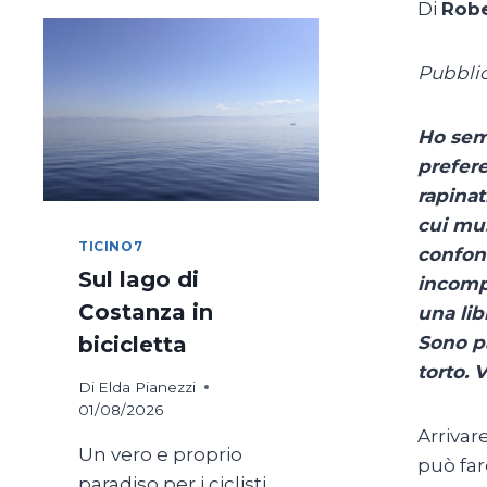
Di
Robe
Pubblic
Ho semp
prefere
rapinat
cui mus
TICINO7
confond
Sul lago di
incompr
Costanza in
una lib
Sono pa
bicicletta
torto. 
Di
Elda Pianezzi
01/08/2026
Arrivar
Un vero e proprio
può far
paradiso per i ciclisti,