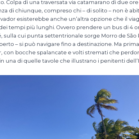
. Colpa di una traversata via catamarano di due ore
nza di chiunque, compreso chi – di solito – non è abitu
lvador esisterebbe anche un’altra opzione che il vi
 dei tempi più lunghi. Ovvero prendere un bus di 4 ore 
, sulla cui punta settentrionale sorge Morro de São Pa
erto – si può navigare fino a destinazione. Ma prima
r, con bocche spalancate e volti stremati che perdo
in una di quelle tavole che illustrano i penitenti dell