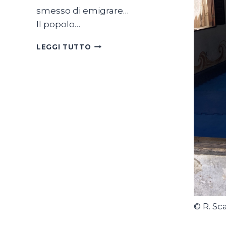
smesso di emigrare…
Il popolo…
SON
LEGGI TUTTO
TUTTE
BELLE
LE
SVIZZERE
DEL
MONDO
© R. Sc