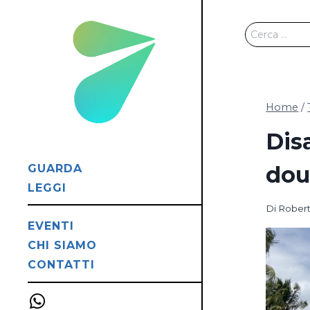
Salta
al
Ricerca
contenuto
per:
Home
/
Dis
dou
GUARDA
LEGGI
Di
Robert
EVENTI
CHI SIAMO
CONTATTI