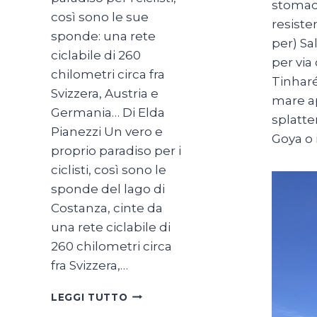
stomaco
così sono le sue
resiste
sponde: una rete
per) Sa
ciclabile di 260
per via
chilometri circa fra
Tinharé
Svizzera, Austria e
mare ap
Germania… Di Elda
splatte
Pianezzi Un vero e
Goya o 
proprio paradiso per i
ciclisti, così sono le
sponde del lago di
Costanza, cinte da
una rete ciclabile di
260 chilometri circa
fra Svizzera,…
SUL
LEGGI TUTTO
LAGO