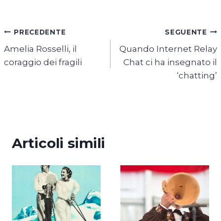
Navigazione
PRECEDENTE
SEGUENTE
Amelia Rosselli, il
Quando Internet Relay
articoli
coraggio dei fragili
Chat ci ha insegnato il
‘chatting’
Articoli simili