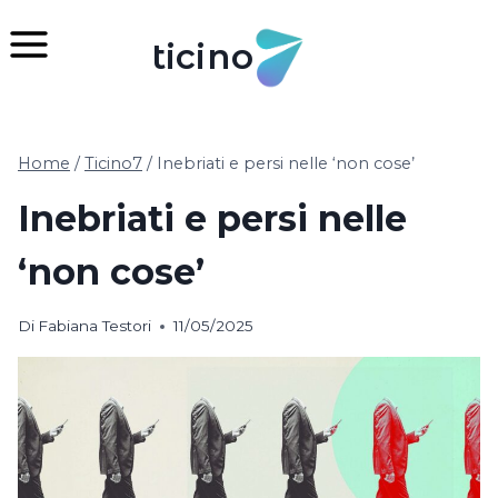
Salta
al
ticino
contenuto
Home
/
Ticino7
/
Inebriati e persi nelle ‘non cose’
Inebriati e persi nelle
‘non cose’
Di
Fabiana Testori
11/05/2025