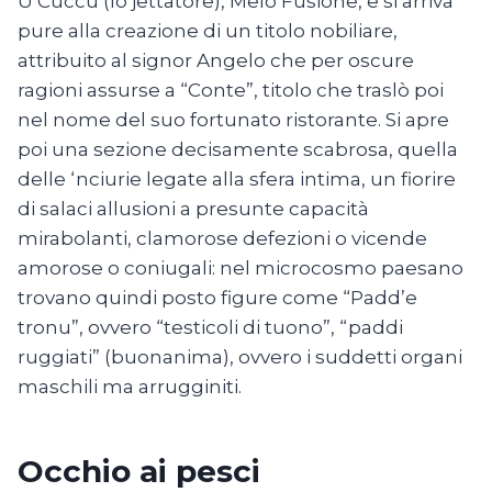
U Cuccu (lo jettatore), Melo Fusione, e si arriva
pure alla creazione di un titolo nobiliare,
attribuito al signor Angelo che per oscure
ragioni assurse a “Conte”, titolo che traslò poi
nel nome del suo fortunato ristorante. Si apre
poi una sezione decisamente scabrosa, quella
delle ‘nciurie legate alla sfera intima, un fiorire
di salaci allusioni a presunte capacità
mirabolanti, clamorose defezioni o vicende
amorose o coniugali: nel microcosmo paesano
trovano quindi posto figure come “Padd’e
tronu”, ovvero “testicoli di tuono”, “paddi
ruggiati” (buonanima), ovvero i suddetti organi
maschili ma arrugginiti.
Occhio ai pesci