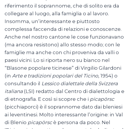
riferimento il soprannome, che di solito era da
collegare al luogo, alla famiglia o al lavoro.
Insomma, un’interessante e piuttosto
complessa faccenda di relazioni e conoscenze.
Anche nel nostro cantone le cose funzionavano
(ma ancora resistono) allo stesso modo; con le
famiglie ma anche con chi proveniva da valli o
paesi vicini. Lo si riporta nero su bianco nel
“Blasone popolare ticinese” di Virgilio Gilardoni
(in
Arte e tradizioni popolari del Ticino
, 1954) o
consultando il
Lessico dialettale della Svizzera
italiana
(LSI) redatto dal Centro di dialettologia e
di etnografia. E così si scopre che i
picapörsc
(picchiaporci) è il soprannome dato dai bleniesi
ai leventinesi. Molto interessante l’origine: in Val
di Blenio
picapörsc
è persona da poco. Nel