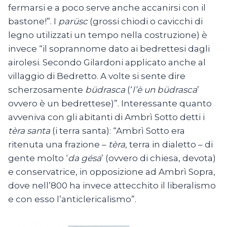
fermarsi e a poco serve anche accanirsi con il
bastone!”. I
parüsc
(grossi chiodi o cavicchi di
legno utilizzati un tempo nella costruzione) è
invece “il soprannome dato ai bedrettesi dagli
airolesi. Secondo Gilardoni applicato anche al
villaggio di Bedretto. A volte si sente dire
scherzosamente
büdrasca
(‘
l’è un büdrasca
’
ovvero è un bedrettese)”. Interessante quanto
avveniva con gli abitanti di Ambrì Sotto detti i
tèra santa
(i terra santa): “Ambrì Sotto era
ritenuta una frazione –
tèra
, terra in dialetto – di
gente molto ‘
da gésa
’ (ovvero di chiesa, devota)
e conservatrice, in opposizione ad Ambrì Sopra,
dove nell’800 ha invece attecchito il liberalismo
e con esso l’anticlericalismo”.