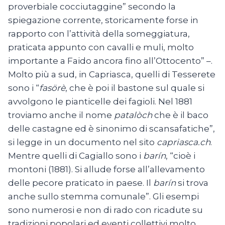
proverbiale cocciutaggine” secondo la
spiegazione corrente, storicamente forse in
rapporto con l’attività della someggiatura,
praticata appunto con cavalli e muli, molto
importante a Faido ancora fino all’Ottocento” –.
Molto più a sud, in Capriasca, quelli di Tesserete
sono i “
fasörè
, che è poi il bastone sul quale si
avvolgono le pianticelle dei fagioli. Nel 1881
troviamo anche il nome
patalòch
che è il baco
delle castagne ed è sinonimo di scansafatiche”,
si legge in un documento nel sito
capriasca.ch
.
Mentre quelli di Cagiallo sono i
barín
, “cioè i
montoni (1881). Si allude forse all’allevamento
delle pecore praticato in paese. Il
barín
si trova
anche sullo stemma comunale”. Gli esempi
sono numerosi e non di rado con ricadute su
tradizioni popolari ed eventi collettivi molto