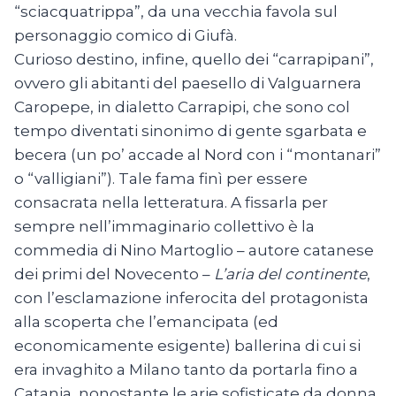
“sciacquatrippa”, da una vecchia favola sul
personaggio comico di Giufà.
Curioso destino, infine, quello dei “carrapipani”,
ovvero gli abitanti del paesello di Valguarnera
Caropepe, in dialetto Carrapipi, che sono col
tempo diventati sinonimo di gente sgarbata e
becera (un po’ accade al Nord con i “montanari”
o “valligiani”). Tale fama finì per essere
consacrata nella letteratura. A fissarla per
sempre nell’immaginario collettivo è la
commedia di Nino Martoglio – autore catanese
dei primi del Novecento –
L’aria del continente
,
con l’esclamazione inferocita del protagonista
alla scoperta che l’emancipata (ed
economicamente esigente) ballerina di cui si
era invaghito a Milano tanto da portarla fino a
Catania, nonostante le arie sofisticate da donna