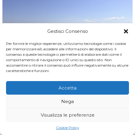
Gestisci Consenso
Per fornire le migliori esperienze, utilizziamo tecnologie come i cookie
per memorizzare e/o accedere alle informazioni del dispositivo. Il
consenso a queste tecnologie ci permetterà di elaborare dati come il
comportamento di navigazione o ID unici su questo sito. Non
acconsentire o ritirare il consenso può influire negativamente su alcune
caratteristiche e funzioni.
TICINO7
Sul lago di Costanza in bicicletta
Accetta
Di
Elda Pianezzi
01/08/2026
Nega
Un vero e proprio paradiso per i ciclisti, così
Visualizza le preferenze
sono le sue sponde: una rete ciclabile di 260
chilometri circa fra Svizzera, Austria e
Cookie Policy
Germania… Di Elda Pianezzi Un vero e