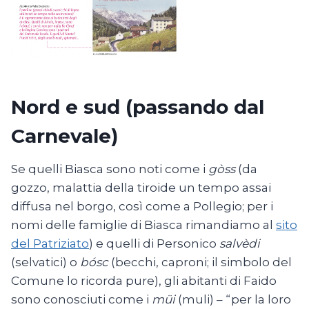
Nord e sud (passando dal
Carnevale)
Se quelli Biasca sono noti come i
gòss
(da
gozzo, malattia della tiroide un tempo assai
diffusa nel borgo, così come a Pollegio; per i
nomi delle famiglie di Biasca rimandiamo al
sito
del Patriziato
) e quelli di Personico
salvèdi
(selvatici) o
bósc
(becchi, caproni; il simbolo del
Comune lo ricorda pure), gli abitanti di Faido
sono conosciuti come i
müi
(muli) – “per la loro