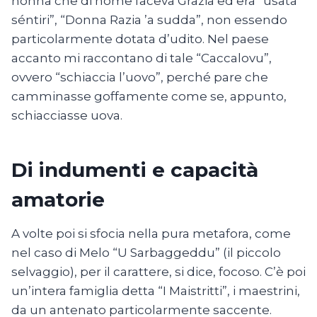
nonna che di nome faceva Grazia ed era “usata
séntiri”, “Donna Razia ’a sudda”, non essendo
particolarmente dotata d’udito. Nel paese
accanto mi raccontano di tale “Caccalovu”,
ovvero “schiaccia l’uovo”, perché pare che
camminasse goffamente come se, appunto,
schiacciasse uova.
Di indumenti e capacità
amatorie
A volte poi si sfocia nella pura metafora, come
nel caso di Melo “U Sarbaggeddu” (il piccolo
selvaggio), per il carattere, si dice, focoso. C’è poi
un’intera famiglia detta “I Maistritti”, i maestrini,
da un antenato particolarmente saccente.