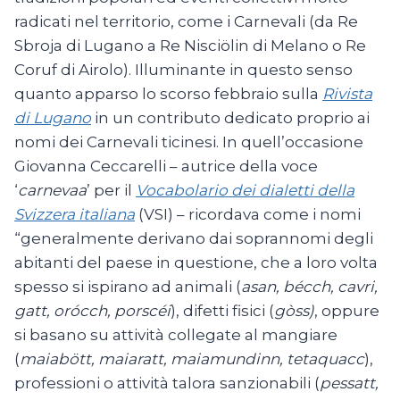
radicati nel territorio, come i Carnevali (da Re
Sbroja di Lugano a Re Nisciölin di Melano o Re
Coruf di Airolo). Illuminante in questo senso
quanto apparso lo scorso febbraio sulla
Rivista
di Lugano
in un contributo dedicato proprio ai
nomi dei Carnevali ticinesi. In quell’occasione
Giovanna Ceccarelli – autrice della voce
‘
carnevaa
’ per il
Vocabolario dei dialetti della
Svizzera italiana
(VSI) – ricordava come i nomi
“generalmente derivano dai soprannomi degli
abitanti del paese in questione, che a loro volta
spesso si ispirano ad animali (
asan, bécch, cavri,
gatt, orócch, porscéi
), difetti fisici (
gòss)
, oppure
si basano su attività collegate al mangiare
(
maiabött, maiaratt, maiamundinn, tetaquacc
),
professioni o attività talora sanzionabili (
pessatt,