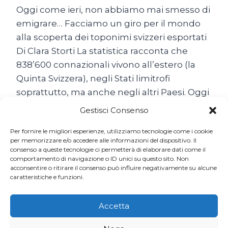
Oggi come ieri, non abbiamo mai smesso di
emigrare… Facciamo un giro per il mondo
alla scoperta dei toponimi svizzeri esportati
Di Clara Storti La statistica racconta che
838’600 connazionali vivono all’estero (la
Quinta Svizzera), negli Stati limitrofi
soprattutto, ma anche negli altri Paesi. Oggi
come ieri, non abbiamo mai smesso di
Gestisci Consenso
emigrare… Il popolo…
Per fornire le migliori esperienze, utilizziamo tecnologie come i cookie
SON
per memorizzare e/o accedere alle informazioni del dispositivo. Il
LEGGI TUTTO
consenso a queste tecnologie ci permetterà di elaborare dati come il
TUTTE
comportamento di navigazione o ID unici su questo sito. Non
BELLE
acconsentire o ritirare il consenso può influire negativamente su alcune
LE
caratteristiche e funzioni.
SVIZZERE
DEL
MONDO
Accetta