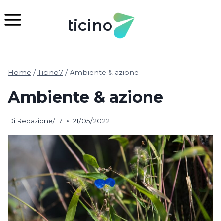
Salta
al
ticino
contenuto
Home
/
Ticino7
/
Ambiente & azione
Ambiente & azione
Di
Redazione/T7
21/05/2022