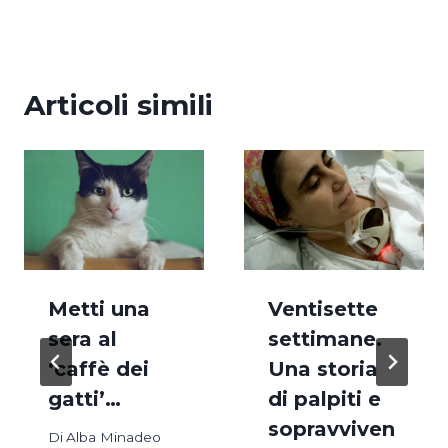
Articoli simili
Metti una
Ventisette
sera al
settimane.
‘caffè dei
Una storia
gatti’…
di palpiti e
sopravviven
Di
Alba Minadeo