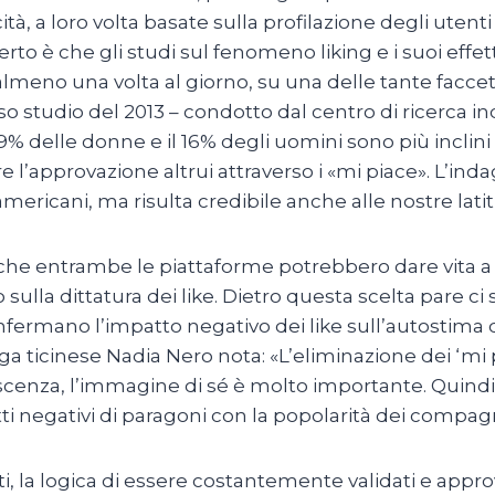
ità, a loro volta basate sulla profilazione degli utent
erto è che gli studi sul fenomeno liking e i suoi effet
 almeno una volta al giorno, su una delle tante facce
so studio del 2013 – condotto dal centro di ricerc
29% delle donne e il 16% degli uomini sono più incl
e l’approvazione altrui attraverso i «mi piace». L’in
americani, ma risulta credibile anche alle nostre latit
che entrambe le piattaforme potrebbero dare vita 
 sulla dittatura dei like. Dietro questa scelta pare c
fermano l’impatto negativo dei like sull’autostima deg
ga ticinese Nadia Nero nota: «L’eliminazione dei ‘m
scenza, l’immagine di sé è molto importante. Quindi n
etti negativi di paragoni con la popolarità dei compagn
tti, la logica di essere costantemente validati e approv