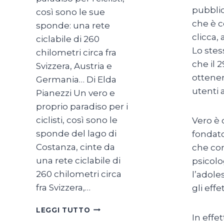
pubblic
così sono le sue
che è c
sponde: una rete
clicca,
ciclabile di 260
Lo stes
chilometri circa fra
che il 
Svizzera, Austria e
ottener
Germania… Di Elda
utenti 
Pianezzi Un vero e
proprio paradiso per i
ciclisti, così sono le
Vero è 
sponde del lago di
fondato
Costanza, cinte da
che con
una rete ciclabile di
psicolo
260 chilometri circa
l’adole
fra Svizzera,…
gli eff
SUL
LEGGI TUTTO
In effe
LAGO