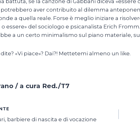
ma battuta, se la canzone di Gabbani diceva «essere o 
potrebbero aver contribuito al dilemma anteponend
onde a quella reale. Forse è meglio iniziare a risolv
e o essere» del sociologo e psicanalista Erich Fromm. 
ebbe a un certo minimalismo sul piano materiale, sul
dite? «Vi piace»? Dai?! Mettetemi almeno un like.
ano / a cura Red./T7
azione
NTE
, barbiere di nascita e di vocazione
i