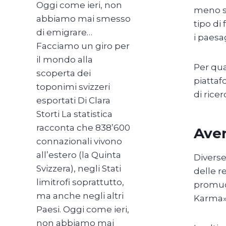
Oggi come ieri, non
meno su
abbiamo mai smesso
tipo di
di emigrare…
i paesag
Facciamo un giro per
il mondo alla
Per qua
scoperta dei
piattaf
toponimi svizzeri
di rice
esportati Di Clara
Storti La statistica
racconta che 838’600
Aver
connazionali vivono
all’estero (la Quinta
Diverse
Svizzera), negli Stati
delle r
limitrofi soprattutto,
promuov
ma anche negli altri
Karma» 
Paesi. Oggi come ieri,
non abbiamo mai