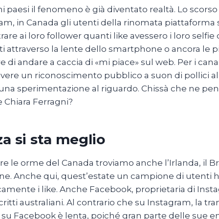
ni paesi il fenomeno è già diventato realtà. Lo scorso
am, in Canada gli utenti della rinomata piattaforma so
rare ai loro follower quanti like avessero i loro selfie
i attraverso la lente dello smartphone o ancora le p
e di andare a caccia di «mi piace» sul web. Per i canad
vere un riconoscimento pubblico a suon di pollici all’
 una sperimentazione al riguardo. Chissà che ne pens
 Chiara Ferragni?
a si sta meglio
re le orme del Canada troviamo anche l’Irlanda, il Bras
e. Anche qui, quest’estate un campione di utenti h
amente i like. Anche Facebook, proprietaria di Insta
scritti australiani. Al contrario che su Instagram, la t
 su Facebook è lenta, poiché gran parte delle sue en