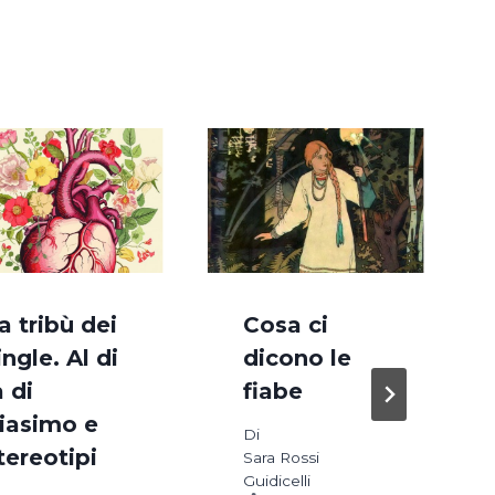
a tribù dei
Cosa ci
ingle. Al di
dicono le
à di
fiabe
iasimo e
Di
tereotipi
Sara Rossi
Guidicelli