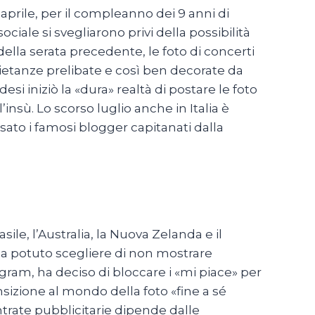
 aprile, per il compleanno dei 9 anni di
ciale si svegliarono privi della possibilità
 della serata precedente, le foto di concerti
ietanze prelibate e così ben decorate da
esi iniziò la «dura» realtà di postare le foto
insù. Lo scorso luglio anche in Italia è
ato i famosi blogger capitanati dalla
ile, l’Australia, la Nuova Zelanda e il
a potuto scegliere di non mostrare
gram, ha deciso di bloccare i «mi piace» per
ransizione al mondo della foto «fine a sé
trate pubblicitarie dipende dalle