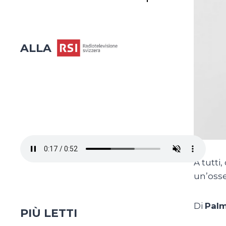
ALLA
A tutti,
un’osse
Di
Pal
PIÙ LETTI