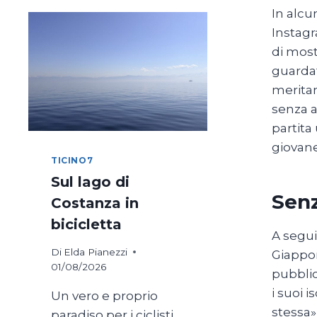
In alcu
Instagr
di most
guardat
meritar
senza a
partita
giovane
TICINO7
Sul lago di
Senz
Costanza in
bicicletta
A segui
Di
Elda Pianezzi
Giappon
01/08/2026
pubblic
i suoi i
Un vero e proprio
stessa»
paradiso per i ciclisti,