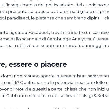
ll’inseguimento del pollice alzato, del cuoricino o 
 foto presente su questa piattaforma digitale sia pr
gi paradisiaci, le pietanze che sembrano dipinti, i clas
nto riguarda Facebook, troviamo inoltre un cambio s
orma dallo scandalo di Cambridge Analytica. Questa di
rca, ma li utilizzò per scopi commerciali, danneggia
e, essere o piacere
 domande restano aperte: questa misura sarà verame
eti sociali? Quali saranno le potenziali reazioni delle
ono? Motivi e quesiti a parte, chissà che non inizi 
di Gabbani o «L’esercito del selfie» di Takagi & Ke