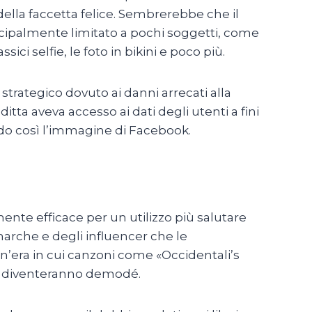
della faccetta felice. Sembrerebbe che il
incipalmente limitato a pochi soggetti, come
sici selfie, le foto in bikini e poco più.
trategico dovuto ai danni arrecati alla
tta aveva accesso ai dati degli utenti a fini
ndo così l’immagine di Facebook.
nte efficace per un utilizzo più salutare
 marche e degli influencer che le
un’era in cui canzoni come «Occidentali’s
tra diventeranno demodé.