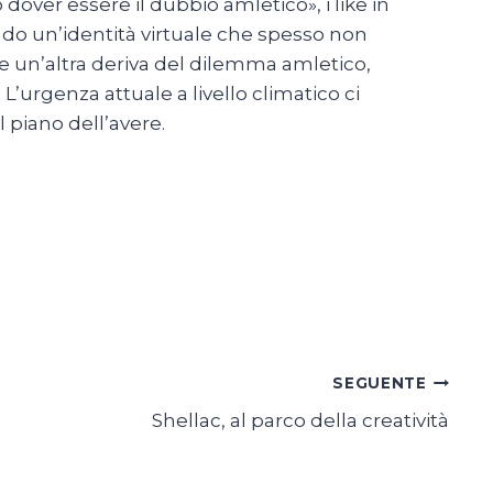
dover essere il dubbio amletico», i like in
o un’identità virtuale che spesso non
ere un’altra deriva del dilemma amletico,
L’urgenza attuale a livello climatico ci
 piano dell’avere.
SEGUENTE
Shellac, al parco della creatività