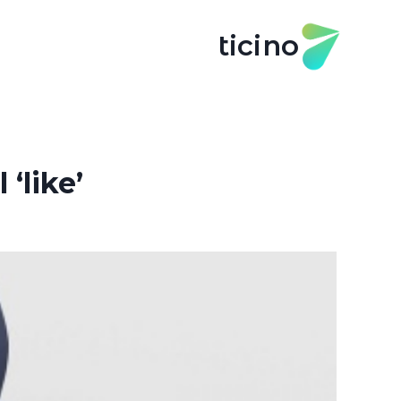
ticino
 ‘like’