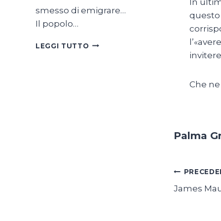
In ulti
smesso di emigrare…
questo 
Il popolo…
corrisp
l’«aver
SON
LEGGI TUTTO
TUTTE
inviter
BELLE
LE
Che ne 
SVIZZERE
DEL
MONDO
Palma Gr
Navig
PRECEDE
James Mauri
articol