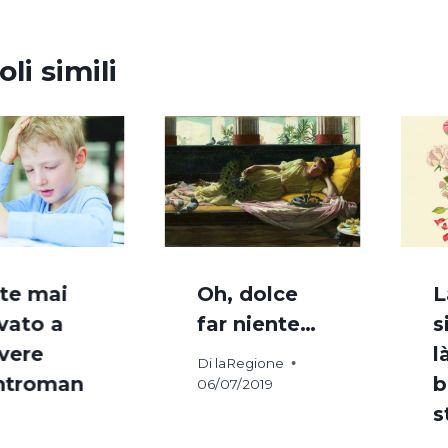
oli simili
te mai
Oh, dolce
L
vato a
far niente…
s
ivere
l
Di
laRegione
ntroman
b
06/07/2019
s