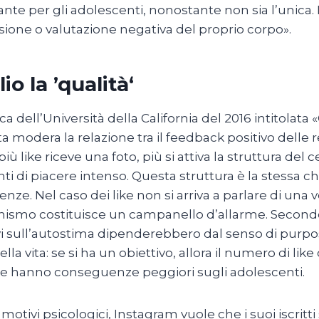
nte per gli adolescenti, nonostante non sia l’unica. 
ione o valutazione negativa del proprio corpo».
io la ’qualità‘
rca dell’Università della California del 2016 intitolat
ita modera la relazione tra il feedback positivo delle 
più like riceve una foto, più si attiva la struttura del
 di piacere intenso. Questa struttura è la stessa ch
nze. Nel caso dei like non si arriva a parlare di un
smo costituisce un campanello d’allarme. Secondo i 
i sull’autostima dipenderebbero dal senso di purpos
ella vita: se si ha un obiettivo, allora il numero di lik
ike hanno conseguenze peggiori sugli adolescenti.
i motivi psicologici, Instagram vuole che i suoi iscritti