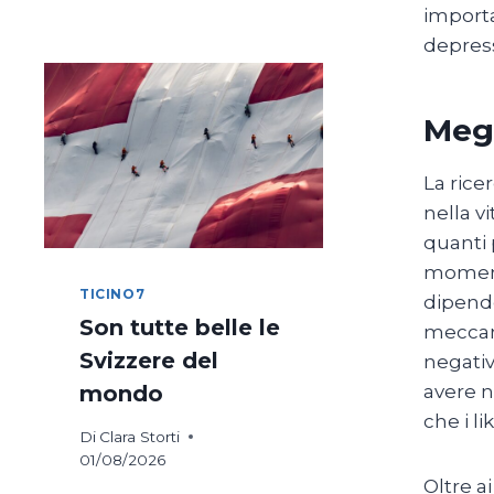
DI
importa
COSTANZA
depress
IN
BICICLETTA
Megl
La rice
nella v
quanti 
momenti
TICINO7
dipende
Son tutte belle le
meccani
Svizzere del
negativ
avere n
mondo
che i l
Di
Clara Storti
01/08/2026
Oltre a