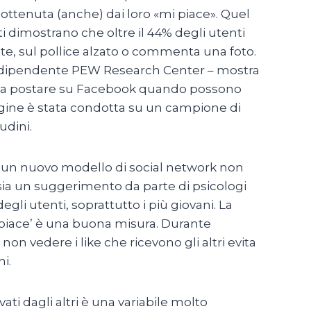
i ottenuta (anche) dai loro «mi piace». Quel
ti dimostrano che oltre il 44% degli utenti
tte, sul pollice alzato o commenta una foto.
a indipendente PEW Research Center – mostra
ini a postare su Facebook quando possono
dagine è stata condotta su un campione di
udini.
a un nuovo modello di social network non
i sia un suggerimento da parte di psicologi
li utenti, soprattutto i più giovani. La
i piace’ è una buona misura. Durante
on vedere i like che ricevono gli altri evita
i.
ati dagli altri è una variabile molto