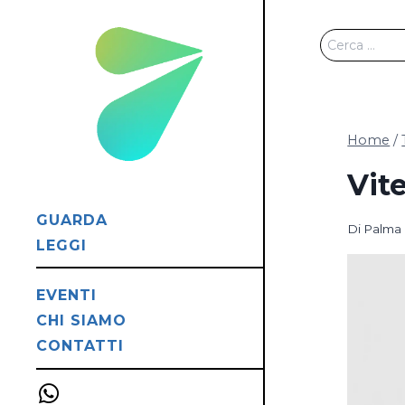
Salta
al
Ricerca
contenuto
per:
Home
/
Vite
GUARDA
Di
Palma 
LEGGI
EVENTI
CHI SIAMO
CONTATTI