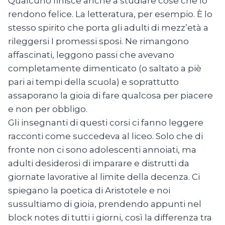
Qualcuno finisce anche a studiare cose che lo
rendono felice. La letteratura, per esempio. È lo
stesso spirito che porta gli adulti di mezz’età a
rileggersi I promessi sposi. Ne rimangono
affascinati, leggono passi che avevano
completamente dimenticato (o saltato a piè
pari ai tempi della scuola) e soprattutto
assaporano la gioia di fare qualcosa per piacere
e non per obbligo.
Gli insegnanti di questi corsi ci fanno leggere
racconti come succedeva al liceo. Solo che di
fronte non ci sono adolescenti annoiati, ma
adulti desiderosi di imparare e distrutti da
giornate lavorative al limite della decenza. Ci
spiegano la poetica di Aristotele e noi
sussultiamo di gioia, prendendo appunti nel
block notes di tutti i giorni, così la differenza tra