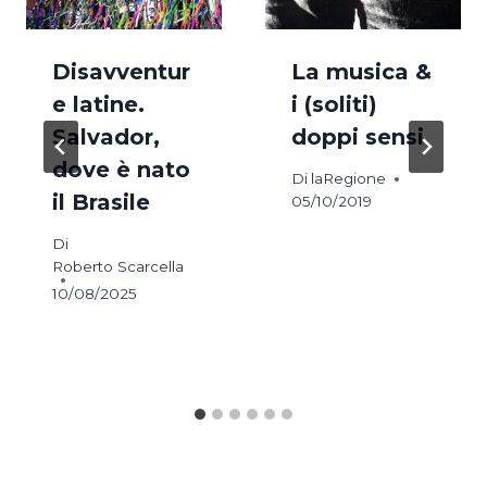
Disavventur
La musica &
e latine.
i (soliti)
Salvador,
doppi sensi
dove è nato
Di
laRegione
il Brasile
05/10/2019
Di
Roberto Scarcella
10/08/2025