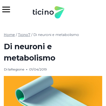
Salta
al
ticino
contenuto
Home
/
Ticino7
/
Di neuroni e metabolismo
Di neuroni e
metabolismo
Di
laRegione
01/04/2019