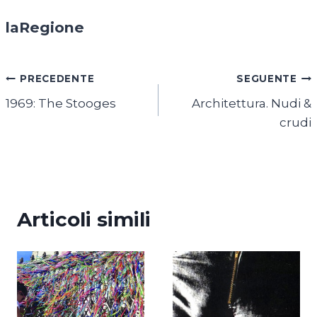
laRegione
Navigazione
PRECEDENTE
SEGUENTE
1969: The Stooges
Architettura. Nudi &
articoli
crudi
Articoli simili