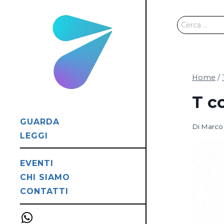
Salta
al
Ricerca
contenuto
per:
Home
/
T c
GUARDA
Di
Marco 
LEGGI
EVENTI
CHI SIAMO
CONTATTI