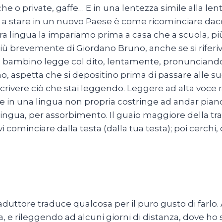
he o private, gaffe… E in una lentezza simile alla 
a stare in un nuovo Paese è come ricominciare dac
ra lingua la impariamo prima a casa che a scuola, più 
iù brevemente di Giordano Bruno, anche se si riferiva 
 Il bambino legge col dito, lentamente, pronunciando 
, aspetta che si depositino prima di passare alle 
rivere ciò che stai leggendo. Leggere ad alta voce rall
 in una lingua non propria costringe ad andar piano
lingua, per assorbimento. Il guaio maggiore della tra
i cominciare dalla testa (dalla tua testa); poi cerchi
aduttore traduce qualcosa per il puro gusto di farlo
, e rileggendo ad alcuni giorni di distanza, dove ho