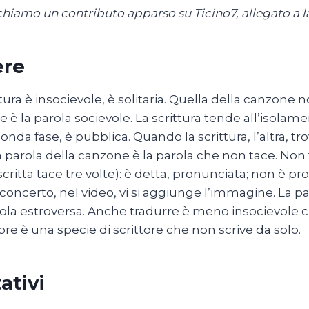
hiamo un contributo apparso su Ticino7, allegato a 
ere
ttura è insocievole, è solitaria. Quella della canzone 
 è la parola socievole. La scrittura tende all’isolam
onda fase, è pubblica. Quando la scrittura, l’altra, tro
La parola della canzone è la parola che non tace. Non 
scritta tace tre volte): è detta, pronunciata; non è
 concerto, nel video, vi si aggiunge l’immagine. La pa
rola estroversa. Anche tradurre è meno insocievole che
ore è una specie di scrittore che non scrive da solo.
ativi