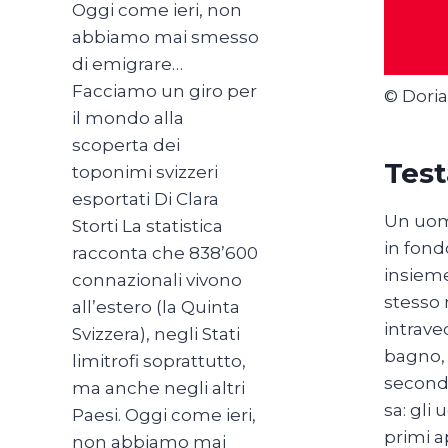
Oggi come ieri, non
abbiamo mai smesso
di emigrare…
Facciamo un giro per
© Doria
il mondo alla
scoperta dei
Test
toponimi svizzeri
esportati Di Clara
Un uomo
Storti La statistica
in fond
racconta che 838’600
insieme
connazionali vivono
stesso 
all’estero (la Quinta
intrave
Svizzera), negli Stati
bagno, 
limitrofi soprattutto,
secondo
ma anche negli altri
sa: gli
Paesi. Oggi come ieri,
primi a
non abbiamo mai