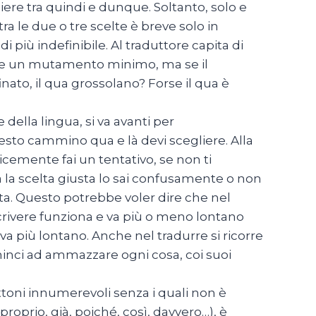
iere tra quindi e dunque. Soltanto, solo e
a le due o tre scelte è breve solo in
i più indefinibile. Al traduttore capita di
pare un mutamento minimo, ma se il
inato, il qua grossolano? Forse il qua è
della lingua, si va avanti per
esto cammino qua e là devi scegliere. Alla
icemente fai un tentativo, se non ti
ia la scelta giusta lo sai confusamente o non
a. Questo potrebbe voler dire che nel
scrivere funziona e va più o meno lontano
a più lontano. Anche nel tradurre si ricorre
cominci ad ammazzare ogni cosa, coi suoi
attoni innumerevoli senza i quali non è
 proprio, già, poiché, così, davvero…), è