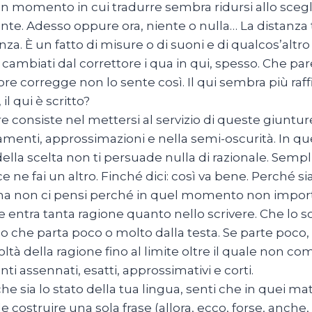
un momento in cui tradurre sembra ridursi allo scegl
te. Adesso oppure ora, niente o nulla… La distanza tr
za. È un fatto di misure o di suoni e di qualcos’altro d
 cambiati dal correttore i qua in qui, spesso. Che 
ore corregge non lo sente così. Il qui sembra più raff
 il qui è scritto?
e consiste nel mettersi al servizio di queste giunture 
amenti, approssimazioni e nella semi-oscurità. In qu
ella scelta non ti persuade nulla di razionale. Sempl
e ne fai un altro. Finché dici: così va bene. Perché s
 ma non ci pensi perché in quel momento non import
e entra tanta ragione quanto nello scrivere. Che lo 
 che parta poco o molto dalla testa. Se parte poco, v
coltà della ragione fino al limite oltre il quale non 
ti assennati, esatti, approssimativi e corti.
he sia lo stato della tua lingua, senti che in quei m
le costruire una sola frase (allora, ecco, forse, anche,