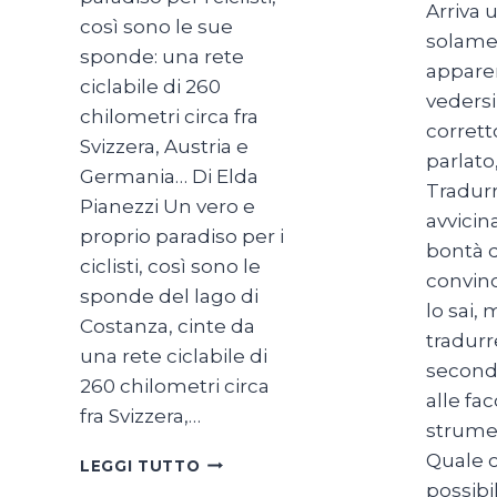
Arriva 
così sono le sue
solamen
sponde: una rete
apparen
ciclabile di 260
vedersi
chilometri circa fra
corrett
Svizzera, Austria e
parlato,
Germania… Di Elda
Tradurr
Pianezzi Un vero e
avvicin
proprio paradiso per i
bontà d
ciclisti, così sono le
convinc
sponde del lago di
lo sai,
Costanza, cinte da
tradurr
una rete ciclabile di
secondo
260 chilometri circa
alle fa
fra Svizzera,…
strumen
Quale c
SUL
LEGGI TUTTO
LAGO
possibi