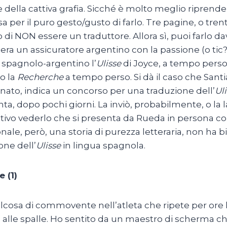
 della cattiva grafia. Sicché è molto meglio riprende
a per il puro gesto/gusto di farlo. Tre pagine, o trenta
di NON essere un traduttore. Allora sì, puoi farlo da
 era un assicuratore argentino con la passione (o tic?)
 spagnolo-argentino l’
Ulisse
di Joyce, a tempo perso
o la
Recherche
a tempo perso. Si dà il caso che San
inato, indica un concorso per una traduzione dell’
Ul
nta, dopo pochi giorni. La inviò, probabilmente, o la l
ivo vederlo che si presenta da Rueda in persona col 
nale, però, una storia di purezza letteraria, non ha b
one dell’
Ulisse
in lingua spagnola.
 (1)
lcosa di commovente nell’atleta che ripete per ore l
a alle spalle. Ho sentito da un maestro di scherma ch