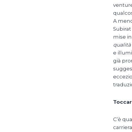
venture
qualcos
A meno 
Subirat
mise in
qualità
e illum
già pro
suggest
eccezio
traduzi
Toccare
C’è qua
carrier