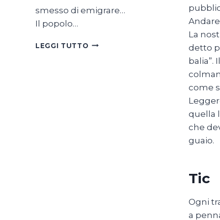
pubblic
smesso di emigrare…
Andare 
Il popolo…
La nost
SON
LEGGI TUTTO
detto p
TUTTE
balia”.
BELLE
colmano
LE
SVIZZERE
come sc
DEL
Leggere
MONDO
quella 
che dev
guaio.
Tic
Ogni tr
a penna