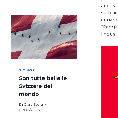
DI
ancora 
COSTANZA
stato in
IN
BICICLETTA
curiamo
“Raggiu
lingua”
TICINO7
Son tutte belle le
Svizzere del
mondo
Di
Clara Storti
01/08/2026