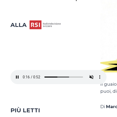
ALLA
Il guai
puoi, d
Di
Marc
PIÙ LETTI