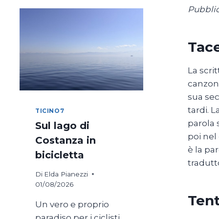
Pubblic
Tac
La scri
canzone
sua sec
tardi. 
TICINO7
parola 
Sul lago di
poi nel
Costanza in
è la pa
bicicletta
tradutt
Di
Elda Pianezzi
01/08/2026
Tent
Un vero e proprio
paradiso per i ciclisti,