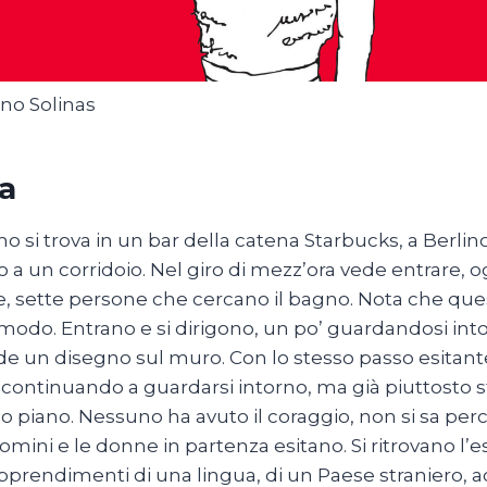
no Solinas
a
 si trova in un bar della catena Starbucks, a Berlino
o a un corridoio. Nel giro di mezz’ora vede entrar
, sette persone che cercano il bagno. Nota che que
modo. Entrano e si dirigono, un po’ guardandosi intor
de un disegno sul muro. Con lo stesso passo esitante
continuando a guardarsi intorno, ma già piuttosto sfi
 piano. Nessuno ha avuto il coraggio, non si sa perch
 uomini e le donne in partenza esitano. Si ritrovano l
pprendimenti di una lingua, di un Paese straniero, a