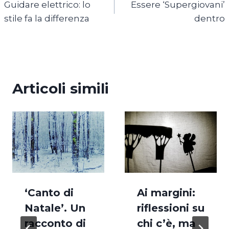
Guidare elettrico: lo
Essere ‘Supergiovani’
articoli
stile fa la differenza
dentro
Articoli simili
‘Canto di
Ai margini:
Natale’. Un
riflessioni su
racconto di
chi c’è, ma