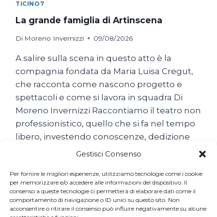
TICINO7
La grande famiglia di Artinscena
Di
Moreno Invernizzi
09/08/2026
A salire sulla scena in questo atto è la
compagnia fondata da Maria Luisa Cregut,
che racconta come nascono progetto e
spettacoli e come si lavora in squadra Di
Moreno Invernizzi Raccontiamo il teatro non
professionistico, quello che si fa nel tempo
libero, investendo conoscenze, dedizione
e… tanta passione. A salire sulla scena in
Gestisci Consenso
questo…
Per fornire le migliori esperienze, utilizziamo tecnologie come i cookie
LA
per memorizzare e/o accedere alle informazioni del dispositivo. Il
LEGGI TUTTO
consenso a queste tecnologie ci permetterà di elaborare dati come il
GRANDE
comportamento di navigazione o ID unici su questo sito. Non
FAMIGLIA
acconsentire o ritirare il consenso può influire negativamente su alcune
DI