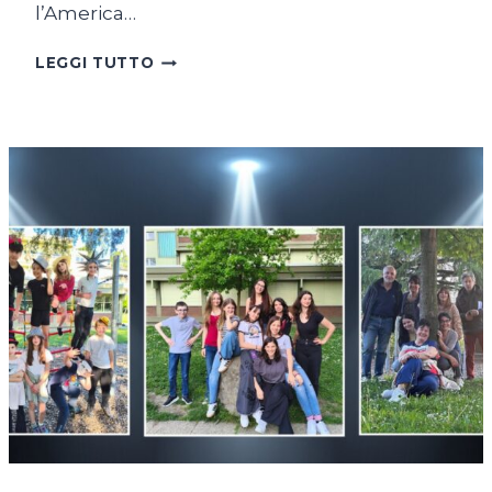
l’America…
COME
LEGGI TUTTO
UNA
RANA
A
SAIGON