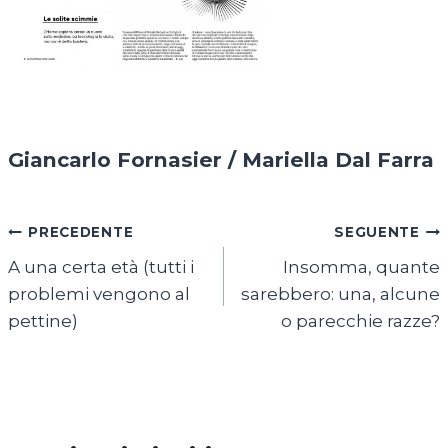
Giancarlo Fornasier / Mariella Dal Farra
Navigazione
PRECEDENTE
SEGUENTE
A una certa età (tutti i
Insomma, quante
articoli
problemi vengono al
sarebbero: una, alcune
pettine)
o parecchie razze?