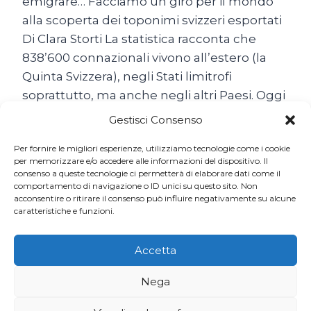
emigrare… Facciamo un giro per il mondo
alla scoperta dei toponimi svizzeri esportati
Di Clara Storti La statistica racconta che
838’600 connazionali vivono all’estero (la
Quinta Svizzera), negli Stati limitrofi
soprattutto, ma anche negli altri Paesi. Oggi
come ieri, non abbiamo mai smesso di
Gestisci Consenso
emigrare… Il popolo…
Per fornire le migliori esperienze, utilizziamo tecnologie come i cookie
SON
per memorizzare e/o accedere alle informazioni del dispositivo. Il
LEGGI TUTTO
consenso a queste tecnologie ci permetterà di elaborare dati come il
TUTTE
comportamento di navigazione o ID unici su questo sito. Non
BELLE
acconsentire o ritirare il consenso può influire negativamente su alcune
LE
caratteristiche e funzioni.
SVIZZERE
DEL
MONDO
Accetta
Nega