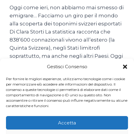
Oggi come ieri, non abbiamo mai smesso di
emigrare… Facciamo un giro per il mondo
alla scoperta dei toponimi svizzeri esportati
Di Clara Storti La statistica racconta che
838’600 connazionali vivono all’estero (la
Quinta Svizzera), negli Stati limitrofi
soprattutto, ma anche negli altri Paesi. Oggi
come ieri, non abbiamo mai smesso di
Gestisci Consenso
emigrare… Il popolo…
Per fornire le migliori esperienze, utilizziamo tecnologie come i cookie
SON
per memorizzare e/o accedere alle informazioni del dispositivo. Il
LEGGI TUTTO
consenso a queste tecnologie ci permetterà di elaborare dati come il
TUTTE
comportamento di navigazione o ID unici su questo sito. Non
BELLE
acconsentire o ritirare il consenso può influire negativamente su alcune
LE
caratteristiche e funzioni.
SVIZZERE
DEL
MONDO
Accetta