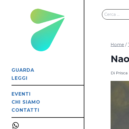
Salta
al
Ricerca
contenuto
per:
Home
/
Nao
GUARDA
Di
Prisc
LEGGI
EVENTI
CHI SIAMO
CONTATTI