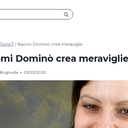
Ticino7
/
Naomi Dominò crea meraviglie
mi Dominò crea meravigli
a Bognuda
03/10/2020