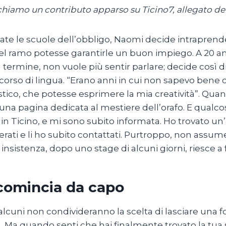
hiamo un contributo apparso su Ticino7, allegato del
te le scuole dell’obbligo, Naomi decide intraprendere
l ramo potesse garantirle un buon impiego. A 20 ann
l termine, non vuole più sentir parlare; decide così d
corso di lingua. “Erano anni in cui non sapevo bene
istico, che potesse esprimere la mia creatività”. Qu
una pagina dedicata al mestiere dell’orafo. E qualc
 in Ticino, e mi sono subito informata. Ho trovato un
rati e li ho subito contattati. Purtroppo, non assum
insistenza, dopo uno stage di alcuni giorni, riesce 
icomincia da capo
alcuni non condivideranno la scelta di lasciare una 
a. Ma quando senti che hai finalmente trovato la tua s