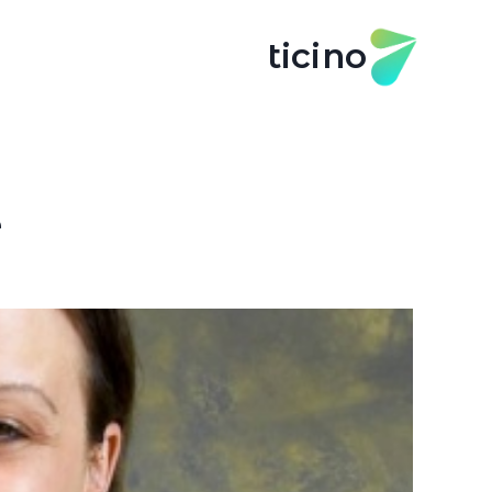
ticino
e