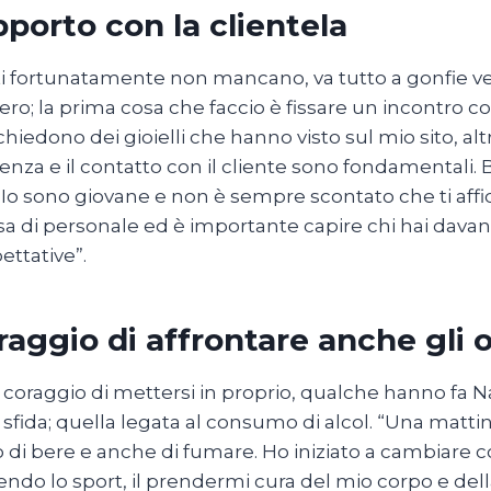
apporto con la clientela
nti fortunatamente non mancano, va tutto a gonfie ve
tero; la prima cosa che faccio è fissare un incontro con
chiedono dei gioielli che hanno visto sul mio sito, alt
nza e il contatto con il cliente sono fondamentali. 
. Io sono giovane e non è sempre scontato che ti affidi
a di personale ed è importante capire chi hai davanti
ettative”.
oraggio di affrontare anche gli os
l coraggio di mettersi in proprio, qualche hanno fa 
sfida; quella legata al consumo di alcol. “Una matti
di bere e anche di fumare. Ho iniziato a cambiare c
endo lo sport, il prendermi cura del mio corpo e de