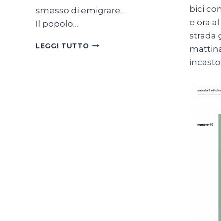
bici co
smesso di emigrare…
e ora a
Il popolo…
strada 
SON
LEGGI TUTTO
mattina
TUTTE
incasto
BELLE
LE
SVIZZERE
DEL
MONDO