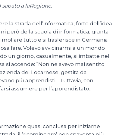
 sabato a laRegione.
 la strada dell’informatica, forte dell’idea
i però della scuola di informatica, giunta
i mollare tutto e si trasferisce in Germania
 cosa fare. Volevo avvicinarmi a un mondo
ando un giorno, casualmente, si imbatte nel
osa si accende: “Non ne avevo mai sentito
’azienda del Locarnese, gestita da
evano più apprendisti”. Tuttavia, con
a farsi assumere per l’apprendistato…
formazione quasi conclusa per iniziarne
trada, il ‘ricominciare’ non spaventa più,