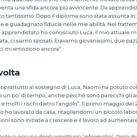
iventa una sfida ancora più avvincente. Da apprendis
o tantissimo. Dopo il diploma sono stata assunta in un
e e guadagnato fiducia nelle mie abilità. Nel frattem
 apprendistato ho conosciuto Luca, il mio attuale ma
ta, ci siamo sposati. Eravamo giovanissimi, due paz
ci mi emoziono ancora”.
volta
soprattutto al sostegno di Luca, Naomi ha potuto colti
o un po’ di tempo, anche perché sono parecchi gli as
 e molti i rischi dietro l’angolo”. Il primo maggio del
izio ho lavorato da casa, ritagliandomi un piccolo labo
ioni sono iniziate a crescere e il lavoro ad aumentare
.
rito si occupa degli aspetti più ‘informatici’. Poco d