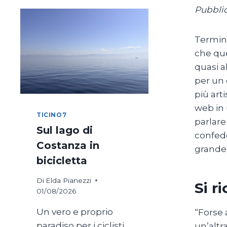
Pubblic
Termina
che que
quasi a
per un 
più art
web in 
TICINO7
parlare
Sul lago di
confede
Costanza in
grande 
bicicletta
Di
Elda Pianezzi
Si r
01/08/2026
Un vero e proprio
“Forse 
paradiso per i ciclisti,
un’altr