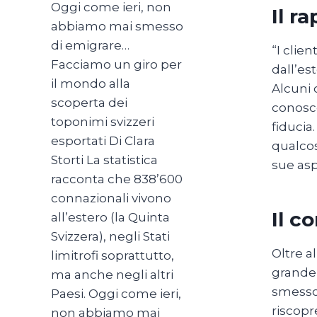
Oggi come ieri, non
Il r
abbiamo mai smesso
di emigrare…
“I clie
Facciamo un giro per
dall’es
il mondo alla
Alcuni 
scoperta dei
conosce
toponimi svizzeri
fiducia
esportati Di Clara
qualcos
Storti La statistica
sue asp
racconta che 838’600
connazionali vivono
Il c
all’estero (la Quinta
Svizzera), negli Stati
Oltre a
limitrofi soprattutto,
grande 
ma anche negli altri
smesso 
Paesi. Oggi come ieri,
riscopr
non abbiamo mai