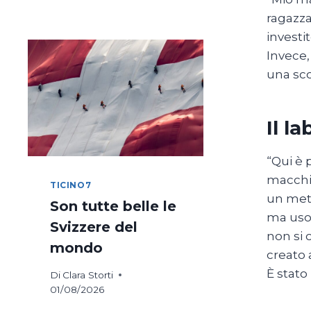
DI
ragazza
COSTANZA
IN
investi
BICICLETTA
Invece,
una sco
Il l
“Qui è 
macchin
TICINO7
un meta
Son tutte belle le
ma uso a
Svizzere del
non si 
mondo
creato a
È stato
Di
Clara Storti
01/08/2026