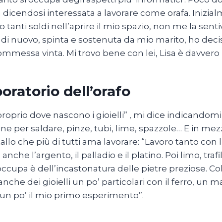
 dicendosi interessata a lavorare come orafa. Inizi
to tanti soldi nell’aprire il mio spazio, non me la se
 di nuovo, spinta e sostenuta da mio marito, ho deci
mmessa vinta. Mi trovo bene con lei, Lisa è davvero
aboratorio dell’orafo
proprio dove nascono i gioielli” , mi dice indicandomi 
e per saldare, pinze, tubi, lime, spazzole… E in mezz
llo che più di tutti ama lavorare: “Lavoro tanto con l
nche l’argento, il palladio e il platino. Poi limo, trafi
occupa è dell’incastonatura delle pietre preziose. Co
nche dei gioielli un po’ particolari con il ferro, un ma
 un po’ il mio primo esperimento”.