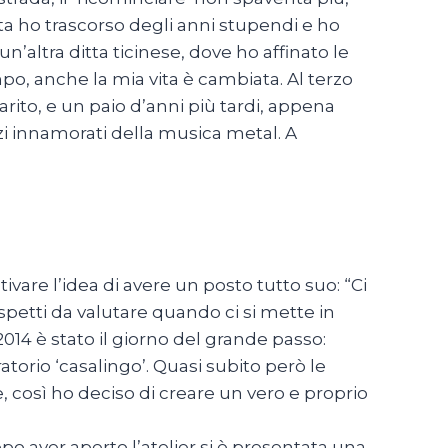
ta ho trascorso degli anni stupendi e ho
’altra ditta ticinese, dove ho affinato le
po, anche la mia vita è cambiata. Al terzo
rito, e un paio d’anni più tardi, appena
zi innamorati della musica metal. A
vare l’idea di avere un posto tutto suo: “Ci
petti da valutare quando ci si mette in
 2014 è stato il giorno del grande passo:
ratorio ‘casalingo’. Quasi subito però le
, così ho deciso di creare un vero e proprio
opo aver aperto l’atelier si è presentata una