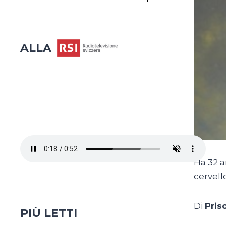
ALLA
Ha 32 a
cervell
Di
Pris
PIÙ LETTI