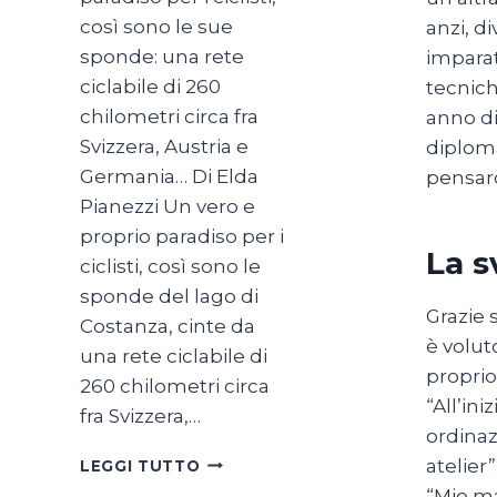
così sono le sue
anzi, d
sponde: una rete
imparat
ciclabile di 260
tecnich
chilometri circa fra
anno di
Svizzera, Austria e
diploma
Germania… Di Elda
pensar
Pianezzi Un vero e
proprio paradiso per i
La s
ciclisti, così sono le
sponde del lago di
Grazie 
Costanza, cinte da
è volut
una rete ciclabile di
proprio
260 chilometri circa
“All’in
fra Svizzera,…
ordinaz
SUL
atelier”
LEGGI TUTTO
LAGO
“Mio ma