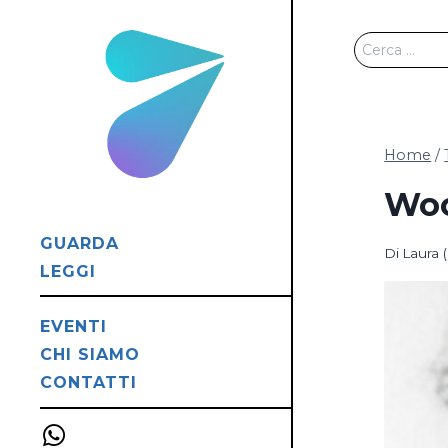
Salta
al
Ricerca
contenuto
per:
Home
/
Woo
GUARDA
Di
Laura 
LEGGI
EVENTI
CHI SIAMO
CONTATTI