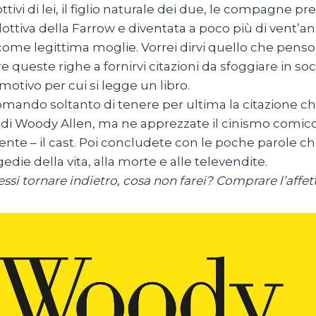
dottivi di lei, il figlio naturale dei due, le compagne 
adottiva della Farrow e diventata a poco più di vent’a
come legittima moglie. Vorrei dirvi quello che penso 
e queste righe a fornirvi citazioni da sfoggiare in so
 motivo per cui si legge un libro.
omando soltanto di tenere per ultima la citazione 
 di Woody Allen, ma ne apprezzate il cinismo comico, l’
nte – il cast. Poi concludete con le poche parole che
gedie della vita, alla morte e alle televendite.
essi tornare indietro, cosa non farei? Comprare l’affett