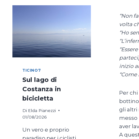
“Non fa
volta ch
“Ho sem
“L’infer
“Essere
parteci
inizio a
TICINO7
“Come r
Sul lago di
Costanza in
Per chi
bicicletta
bottino 
gli alt
Di
Elda Pianezzi
01/08/2026
messo n
aver la
Un vero e proprio
A quest
paradiso per i ciclisti,