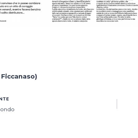
a Ficcanaso)
azione
NTE
mondo
i