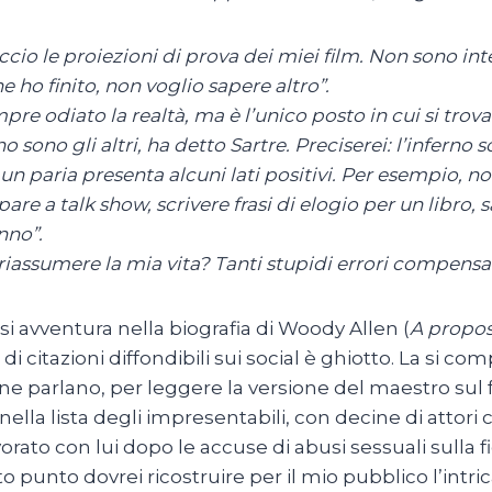
ccio le proiezioni di prova dei miei film. Non sono int
e ho finito, non voglio sapere altro”.
pre odiato la realtà, ma è l’unico posto in cui si trova
no sono gli altri, ha detto Sartre. Preciserei: l’inferno so
 un paria presenta alcuni lati positivi. Per esempio, n
pare a talk show, scrivere frasi di elogio per un libro, 
nno”.
iassumere la mia vita? Tanti stupidi errori compensat
 si avventura nella biografia di Woody Allen (
A propos
di citazioni diffondibili sui social è ghiotto. La si co
ri ne parlano, per leggere la versione del maestro su
ella lista degli impresentabili, con decine di attori
vorato con lui dopo le accuse di abusi sessuali sulla f
o punto dovrei ricostruire per il mio pubblico l’intri