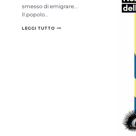
smesso di emigrare…
Il popolo…
SON
LEGGI TUTTO
TUTTE
BELLE
LE
SVIZZERE
DEL
MONDO