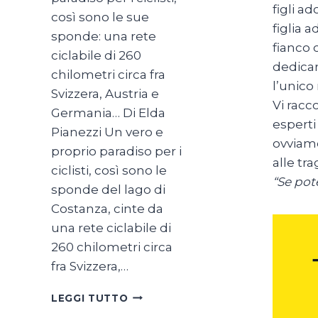
figli a
così sono le sue
figlia 
sponde: una rete
fianco 
ciclabile di 260
dedicar
chilometri circa fra
l’unico
Svizzera, Austria e
Vi racc
Germania… Di Elda
esperti
Pianezzi Un vero e
ovviame
proprio paradiso per i
alle tra
ciclisti, così sono le
“Se pot
sponde del lago di
Costanza, cinte da
una rete ciclabile di
260 chilometri circa
fra Svizzera,…
SUL
LEGGI TUTTO
LAGO