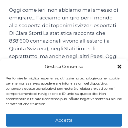
Oggi come ieri, non abbiamo mai smesso di
emigrare… Facciamo un giro per il mondo
alla scoperta dei toponimi svizzeri esportati
Di Clara Storti La statistica racconta che
838’600 connazionali vivono all’estero (la
Quinta Svizzera), negli Stati limitrofi
soprattutto, ma anche negli altri Paesi. Oggi
come ieri, non abbiamo mai smesso di
Gestisci Consenso
emigrare… Il popolo…
Per fornire le migliori esperienze, utilizziamo tecnologie come i cookie
SON
per memorizzare e/o accedere alle informazioni del dispositivo. Il
LEGGI TUTTO
consenso a queste tecnologie ci permetterà di elaborare dati come il
TUTTE
comportamento di navigazione o ID unici su questo sito. Non
BELLE
acconsentire o ritirare il consenso può influire negativamente su alcune
LE
caratteristiche e funzioni.
SVIZZERE
DEL
MONDO
Accetta