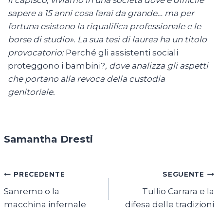
li capisco, viviamo in una società dove è difficile
sapere a 15 anni cosa farai da grande… ma per
fortuna esistono la riqualifica professionale e le
borse di studio». La sua tesi di laurea ha un titolo
provocatorio:
Perché gli assistenti sociali
proteggono i bambini?
, dove analizza gli aspetti
che portano alla revoca della custodia
genitoriale.
Samantha Dresti
Navigazione
PRECEDENTE
SEGUENTE
Sanremo o la
Tullio Carrara e la
articoli
macchina infernale
difesa delle tradizioni