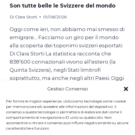
Son tutte belle le Svizzere del mondo
Di
Clara Storti
01/08/2026
Oggi come ieri, non abbiamo mai smesso di
emigrare… Facciamo un giro per il mondo
alla scoperta dei toponimi svizzeri esportati
Di Clara Storti La statistica racconta che
838’600 connazionali vivono all’estero (la
Quinta Svizzera), negli Stati limitrofi
soprattutto, ma anche negli altri Paesi. Oggi
come ieri, non abbiamo mai smesso di
Gestisci Consenso
emigrare… Il popolo…
Per fornire le migliori esperienze, utilizziamo tecnologie come i cookie
SON
per memorizzare e/o accedere alle informazioni del dispositivo. Il
LEGGI TUTTO
consenso a queste tecnologie ci permetterà di elaborare dati come il
TUTTE
comportamento di navigazione o ID unici su questo sito. Non
BELLE
acconsentire o ritirare il consenso può influire negativamente su alcune
LE
caratteristiche e funzioni.
SVIZZERE