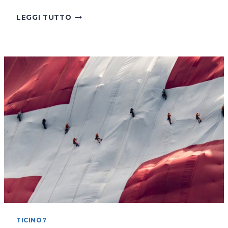
SUL
LEGGI TUTTO
LAGO
DI
COSTANZA
IN
BICICLETTA
TICINO7