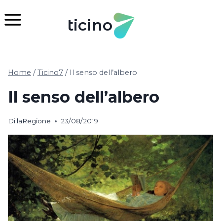
Salta
al
ticino
contenuto
Home
/
Ticino7
/
Il senso dell’albero
Il senso dell’albero
Di
laRegione
23/08/2019