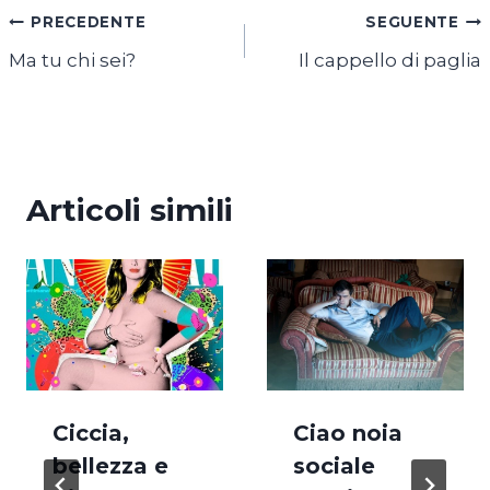
Navigazione
PRECEDENTE
SEGUENTE
Ma tu chi sei?
Il cappello di paglia
articoli
Articoli simili
Ciccia,
Ciao noia
bellezza e
sociale