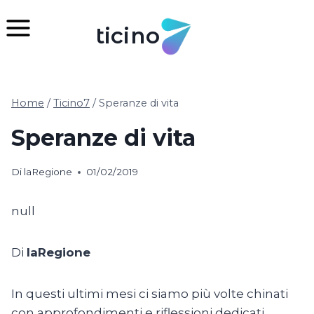
Salta
al
ticino
contenuto
Home
/
Ticino7
/
Speranze di vita
Speranze di vita
Di
laRegione
01/02/2019
null
Di
laRegione
In questi ultimi mesi ci siamo più volte chinati
con approfondimenti e riflessioni dedicati