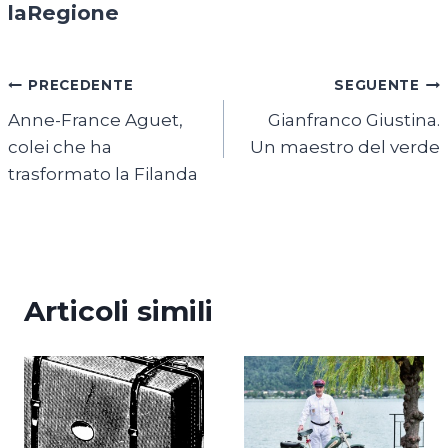
laRegione
Navigazione
PRECEDENTE
SEGUENTE
Anne-France Aguet,
Gianfranco Giustina.
articoli
colei che ha
Un maestro del verde
trasformato la Filanda
Articoli simili