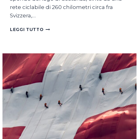
rete ciclabile di 260 chilometri circa fra
Svizzera,…
SUL
LEGGI TUTTO
LAGO
DI
COSTANZA
IN
BICICLETTA