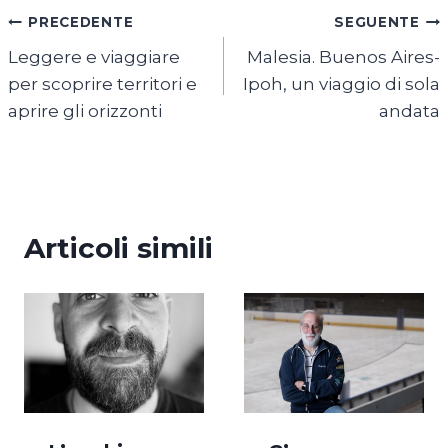
Navigazione
PRECEDENTE
SEGUENTE
Leggere e viaggiare
Malesia. Buenos Aires-
articoli
per scoprire territori e
Ipoh, un viaggio di sola
aprire gli orizzonti
andata
Articoli simili