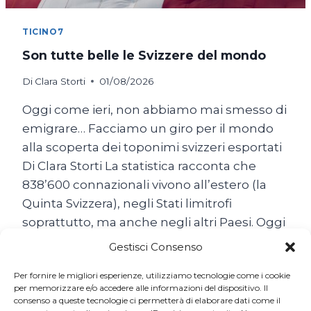
TICINO7
Son tutte belle le Svizzere del mondo
Di
Clara Storti
01/08/2026
Oggi come ieri, non abbiamo mai smesso di
emigrare… Facciamo un giro per il mondo
alla scoperta dei toponimi svizzeri esportati
Di Clara Storti La statistica racconta che
838’600 connazionali vivono all’estero (la
Quinta Svizzera), negli Stati limitrofi
soprattutto, ma anche negli altri Paesi. Oggi
come ieri, non abbiamo mai smesso di
Gestisci Consenso
emigrare… Il popolo…
Per fornire le migliori esperienze, utilizziamo tecnologie come i cookie
SON
per memorizzare e/o accedere alle informazioni del dispositivo. Il
LEGGI TUTTO
consenso a queste tecnologie ci permetterà di elaborare dati come il
TUTTE