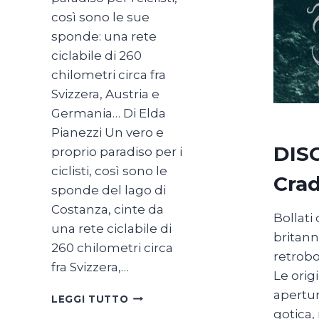
così sono le sue
sponde: una rete
ciclabile di 260
chilometri circa fra
Svizzera, Austria e
Germania… Di Elda
Pianezzi Un vero e
DIS
proprio paradiso per i
ciclisti, così sono le
Crad
sponde del lago di
Costanza, cinte da
Bollati
una rete ciclabile di
britann
260 chilometri circa
retrobo
fra Svizzera,…
Le orig
apertu
SUL
LEGGI TUTTO
LAGO
gotica,