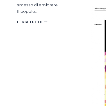
smesso di emigrare…
Il popolo…
SON
LEGGI TUTTO
TUTTE
BELLE
LE
SVIZZERE
DEL
MONDO