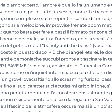
ria d’amore: certo, l’amore è quello fra un umano e
i va dentro un po’ di tutto fra sesso, morte. Le tra
i, sono complesse suite: repentini cambi di tempo, v
gono arie melodiche, improvvise frenate doom meta
vi: quanto basta per fare a pezzi il formato canzone cl
l bene o nel male, salta all’orecchio, ed è la vocalit
o del gothic metal “beauty and the beast” (voce ma
posto in questo disco. Più che di angeli eterei, le d
nanti e demoniache succubi pronte a trascinare in ten
ER LEAVE ME!” sospirato, ansimato in ‘Funeral in Carpat
uasi come un’inquietante minaccia più che una dispe
a un growl lovecraftiano allo screaming furioso, pas
va fino ai suoi caratteristici acutissimi gridolini che,
scono perfettamente nell’atmosfera sensualmente 
ce
non è sicuramente un disco da regalare a San Vale
le al fascino delle atmosfere oscure ma si è un po’ sc