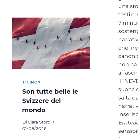
DI
una sto
COSTANZA
testi c
IN
7 minut
BICICLETTA
sosten
narrati
che, ne
canonic
non ha 
affasci
il “NEV
TICINO7
suona q
Son tutte belle le
salta d
Svizzere del
narrati
mondo
inseri
Embra
Di
Clara Storti
01/08/2026
sensibi