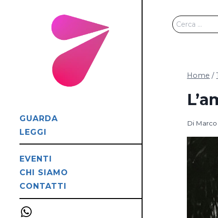
Salta
al
Ricerca
contenuto
per:
Home
/
L’a
GUARDA
Di
Marco 
LEGGI
EVENTI
CHI SIAMO
CONTATTI