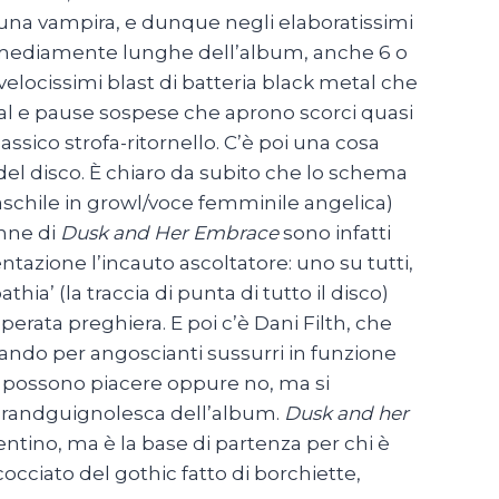
 una vampira, e dunque negli elaboratissimi
cce mediamente lunghe dell’album, anche 6 o
elocissimi blast di batteria black metal che
l e pause sospese che aprono scorci quasi
assico strofa-ritornello. C’è poi una cosa
à del disco. È chiaro da subito che lo schema
schile in growl/voce femminile angelica)
onne di
Dusk and Her Embrace
sono infatti
tazione l’incauto ascoltatore: uno su tutti,
hia’ (la traccia di punta di tutto il disco)
rata preghiera. E poi c’è Dani Filth, che
sando per angoscianti sussurri in funzione
 sì, possono piacere oppure no, ma si
grandguignolesca dell’album.
Dusk and her
ntino, ma è la base di partenza per chi è
occiato del gothic fatto di borchiette,