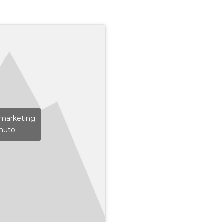
e marketing
enuto