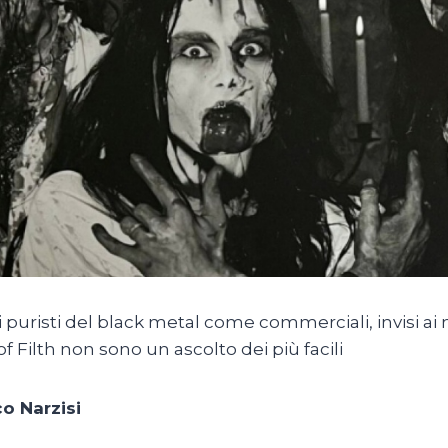
ai puristi del black metal come commerciali, invisi a
of Filth non sono un ascolto dei più facili
o Narzisi