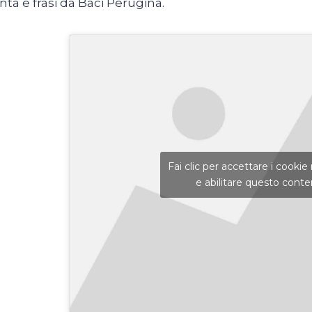
nta e frasi da Baci Perugina.
Fai clic per accettare i cooki
e abilitare questo cont