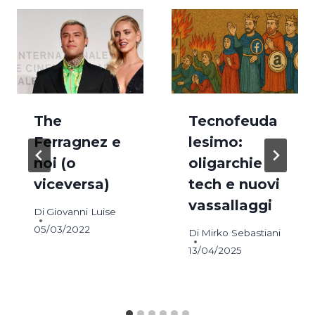
The
Tecnofeuda
Ferragnez e
lesimo:
noi (o
oligarchie
viceversa)
tech e nuovi
vassallaggi
Di
Giovanni Luise
05/03/2022
Di
Mirko Sebastiani
13/04/2025