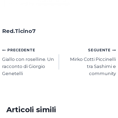
Red.Ticino7
Navigazione
PRECEDENTE
SEGUENTE
Giallo con roselline. Un
Mirko Cotti Piccinelli
articoli
racconto di Giorgio
tra Sashimi e
Genetelli
community
Articoli simili