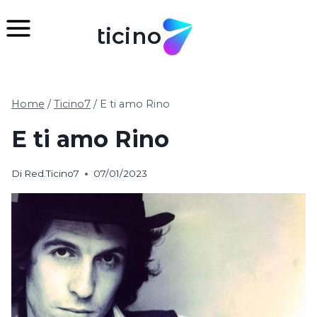
Salta
al
ticino
contenuto
Home
/
Ticino7
/
E ti amo Rino
E ti amo Rino
Di
Red.Ticino7
07/01/2023