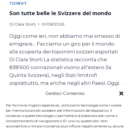
TICINO7
Son tutte belle le Svizzere del mondo
Di
Clara Storti
01/08/2026
Oggi come ieri, non abbiamo mai smesso di
emigrare… Facciamo un giro per il mondo
alla scoperta dei toponimi svizzeri esportati
Di Clara Storti La statistica racconta che
838’600 connazionali vivono all’estero (la
Quinta Svizzera), negli Stati limitrofi
soprattutto, ma anche negli altri Paesi. Oggi
come ieri, non abbiamo mai smesso di
Gestisci Consenso
emigrare… Il popolo…
Per fornire le migliori esperienze, utilizziamo tecnologie come i cookie
SON
per memorizzare e/o accedere alle informazioni del dispositivo. Il
LEGGI TUTTO
consenso a queste tecnologie ci permetterà di elaborare dati come il
TUTTE
comportamento di navigazione o ID unici su questo sito. Non
BELLE
acconsentire o ritirare il consenso può influire negativamente su alcune
LE