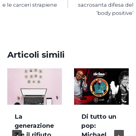
articoli
e le carceri strapiene
sacrosanta difesa del
‘body positive’
Articoli simili
La
Di tutto un
generazione
pop:
Z e il rifiuto
Michael