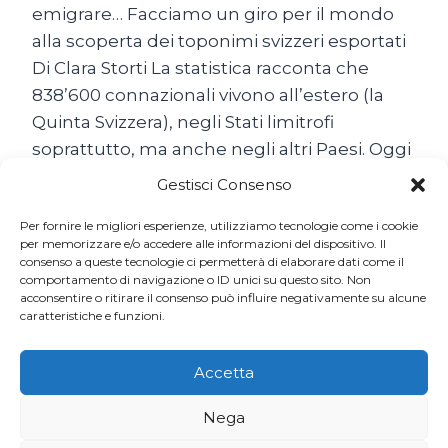
emigrare… Facciamo un giro per il mondo
alla scoperta dei toponimi svizzeri esportati
Di Clara Storti La statistica racconta che
838’600 connazionali vivono all’estero (la
Quinta Svizzera), negli Stati limitrofi
soprattutto, ma anche negli altri Paesi. Oggi
come ieri, non abbiamo mai smesso di
Gestisci Consenso
emigrare… Il popolo…
Per fornire le migliori esperienze, utilizziamo tecnologie come i cookie
SON
per memorizzare e/o accedere alle informazioni del dispositivo. Il
LEGGI TUTTO
consenso a queste tecnologie ci permetterà di elaborare dati come il
TUTTE
comportamento di navigazione o ID unici su questo sito. Non
BELLE
acconsentire o ritirare il consenso può influire negativamente su alcune
LE
caratteristiche e funzioni.
SVIZZERE
DEL
MONDO
Accetta
Nega