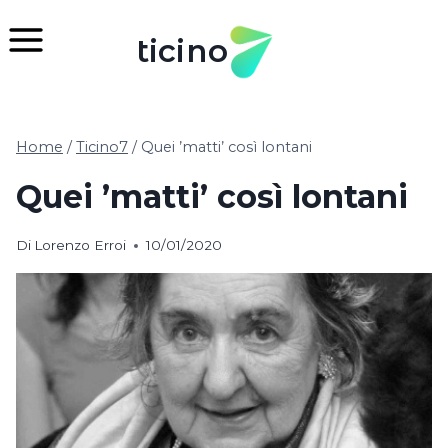
Salta
al
ticino
contenuto
Home
/
Ticino7
/
Quei ’matti’ così lontani
Quei ’matti’ così lontani
Di
Lorenzo Erroi
10/01/2020