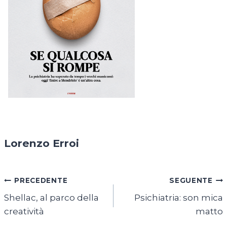
Lorenzo Erroi
Navigazione
PRECEDENTE
SEGUENTE
Shellac, al parco della
Psichiatria: son mica
articoli
creatività
matto