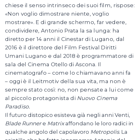
chiese il senso intrinseco dei suoi film, rispose:
«Non voglio dimostrare niente, voglio
mostrare». E di grande schermo, far vedere,
condividere, Antonio
Prata
la sa lunga: ha
diretto per 14 anni il
Cinestar
di Lugano, dal
2016 è il direttore del Film Festival Diritti
Umani Lugano e dal 2018 è programmatore di
sala del Cinema
Otello
di
Ascona
. Il
cinematografo – come lo chiamavano anni fa
– oggi è il Leitmotiv della sua vita, ma non è
sempre stato
così
: no, non pensate a lui come
al piccolo protagonista di
Nuovo Cinema
Paradiso.
Il futuro distopico esisteva già negli anni Venti,
Blade Runner
e
Matrix
affondano le loro radici in
qualche angolo del capolavoro
Metropolis
. La