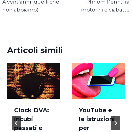
A vent’anni (quelli che
Phnom Penh, fra
articoli
non abbiamo)
motorini e ciabatte
Articoli simili
Clock DVA:
YouTube e
incubi
le istruzioni
passati e
per