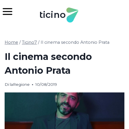
Salta
al
ticino
contenuto
Home
/
Ticino7
/
Il cinema secondo Antonio Prata
Il cinema secondo
Antonio Prata
Di
laRegione
10/08/2019