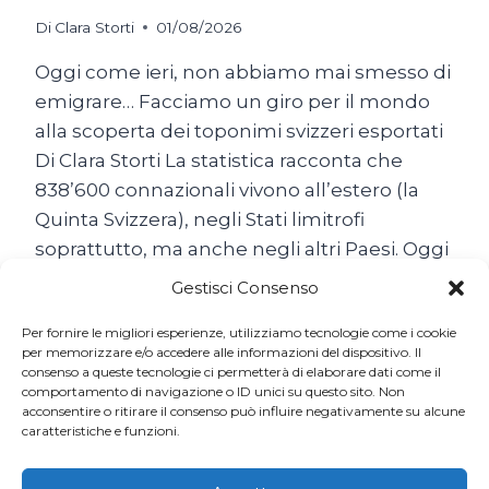
Di
Clara Storti
01/08/2026
Oggi come ieri, non abbiamo mai smesso di
emigrare… Facciamo un giro per il mondo
alla scoperta dei toponimi svizzeri esportati
Di Clara Storti La statistica racconta che
838’600 connazionali vivono all’estero (la
Quinta Svizzera), negli Stati limitrofi
soprattutto, ma anche negli altri Paesi. Oggi
come ieri, non abbiamo mai smesso di
Gestisci Consenso
emigrare… Il popolo…
Per fornire le migliori esperienze, utilizziamo tecnologie come i cookie
SON
per memorizzare e/o accedere alle informazioni del dispositivo. Il
LEGGI TUTTO
consenso a queste tecnologie ci permetterà di elaborare dati come il
TUTTE
comportamento di navigazione o ID unici su questo sito. Non
BELLE
acconsentire o ritirare il consenso può influire negativamente su alcune
LE
caratteristiche e funzioni.
SVIZZERE
DEL
MONDO