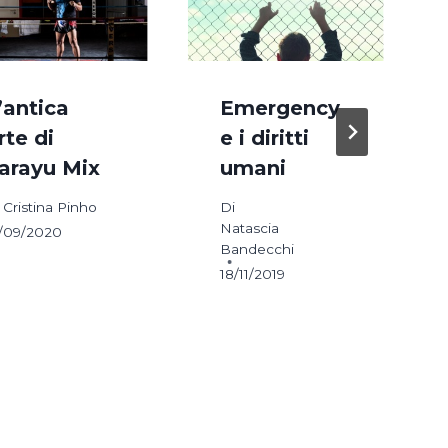
’antica
Emergency
rte di
e i diritti
arayu Mix
umani
Cristina Pinho
Di
Natascia
/09/2020
Bandecchi
18/11/2019