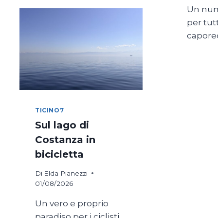
Un nume
per tut
capored
TICINO7
Sul lago di
Costanza in
bicicletta
Di
Elda Pianezzi
01/08/2026
Un vero e proprio
paradiso per i ciclisti,