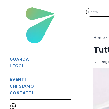
Salta
al
Ricerca
contenuto
per:
Home
/
Tut
GUARDA
Di
laReg
LEGGI
EVENTI
CHI SIAMO
CONTATTI