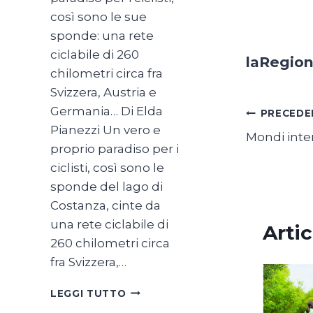
così sono le sue
sponde: una rete
ciclabile di 260
laRegio
chilometri circa fra
Svizzera, Austria e
Germania… Di Elda
Navig
PRECEDE
Pianezzi Un vero e
Mondi inter
articol
proprio paradiso per i
ciclisti, così sono le
sponde del lago di
Costanza, cinte da
una rete ciclabile di
Artic
260 chilometri circa
fra Svizzera,…
SUL
LEGGI TUTTO
LAGO