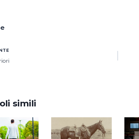
ne
azione
NTE
iori
i
oli simili