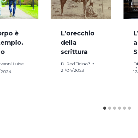
corpo è
L’orecchio
L
tempio.
della
a
uo
scrittura
S
vanni Luise
Di
Red.Ticino7
Di
21/04/2023
/2024
12