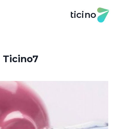
ticino
o Ticino7