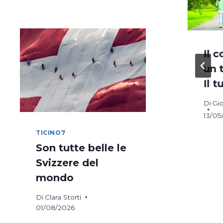
DI
COSTANZA
IN
BICICLETTA
go di
Broadcast.
Il 
nza in
Fine delle
un 
etta
trasmissioni
Il t
ianezzi
Di
Di
Gio
26
Giancarlo
13/05
Fornasier
TICINO7
01/10/2022
Son tutte belle le
Svizzere del
mondo
Di
Clara Storti
01/08/2026