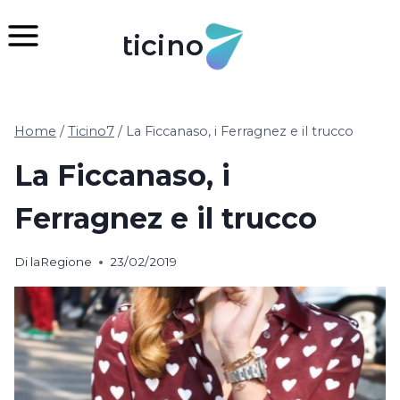
Salta
al
ticino
contenuto
Home
/
Ticino7
/
La Ficcanaso, i Ferragnez e il trucco
La Ficcanaso, i
Ferragnez e il trucco
Di
laRegione
23/02/2019