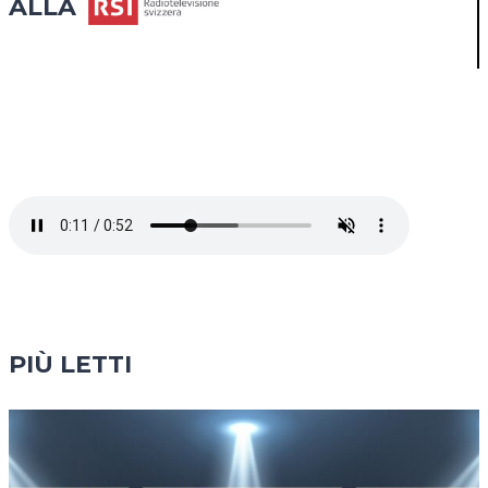
ALLA
KINDLE
(UN
PO’
COME
LA
SCARPA
COMODA)
PIÙ LETTI