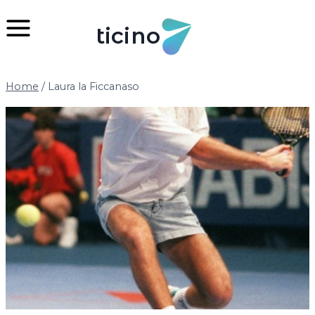
Salta
al
ticino
contenuto
Home
/
Laura la Ficcanaso