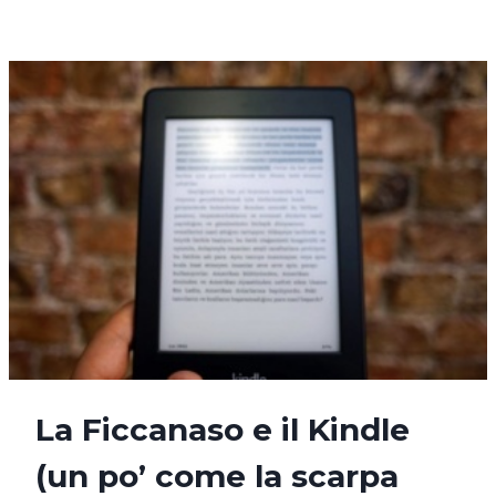
AGASSI,
UN
JEANS
E
UNA
CANOTTA
La Ficcanaso e il Kindle
(un po’ come la scarpa