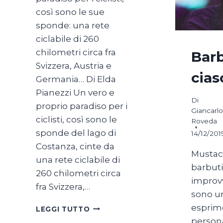
così sono le sue
sponde: una rete
ciclabile di 260
chilometri circa fra
Barb
Svizzera, Austria e
cias
Germania… Di Elda
Pianezzi Un vero e
Di
proprio paradiso per i
Giancarlo
ciclisti, così sono le
Roveda
sponde del lago di
14/12/201
Costanza, cinte da
Mustacch
una rete ciclabile di
barbuti
260 chilometri circa
improvv
fra Svizzera,…
sono u
SUL
esprime
LEGGI TUTTO
LAGO
persona