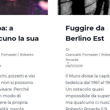
a: a
Fuggire da
cuno la sua
Berlino Est
Di
 Fornasier / Roberto
Giancarlo Fornasier / Robe
Roveda
9
08/11/2019
i, pizzetti e visi
Il Muro divise la capi
 non si possono
tedesca dal 1961 al 19
isare. Perché
Un ostacolo quasi
n modo di
impossibile da super
re la propria
ma qualcuno ci riuscì
lità, parola
Roberto Roveda Il 9