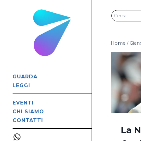
Salta
al
Ricerca
contenuto
per:
Home
/
Gian
GUARDA
LEGGI
EVENTI
CHI SIAMO
CONTATTI
La N