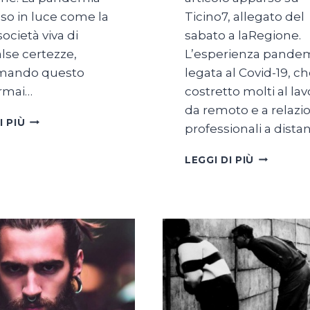
so in luce come la
Ticino7, allegato del
società viva di
sabato a laRegione.
alse certezze,
L’esperienza pande
rmando questo
legata al Covid-19, c
rmai…
costretto molti al la
da remoto e a relazio
LA
I PIÙ
professionali a dista
NASCITA
DI
E
LEGGI DI PIÙ
GESÙ
IL
È
FUTURO
UN’OCCASIONE
DEL
LAVORO?
SARÀ
DONNA