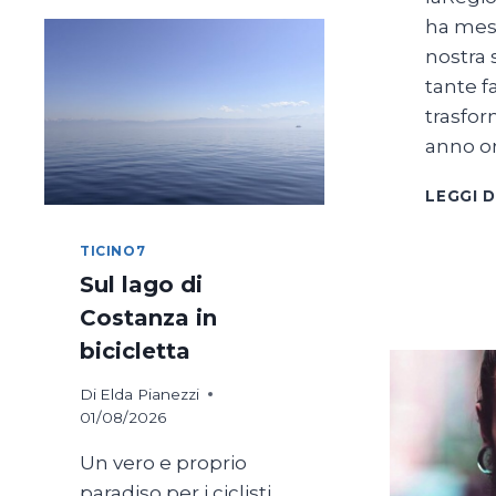
ha mes
nostra 
tante f
trasfo
anno o
LEGGI D
TICINO7
Sul lago di
Costanza in
bicicletta
Di
Elda Pianezzi
01/08/2026
Un vero e proprio
paradiso per i ciclisti,