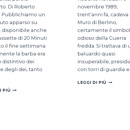
to. Di Roberto
novembre 1989,
 Pubblichiamo un
trent’anni fa, cadeva i
buto apparso su
Muro di Berlino,
, disponibile anche
certamente il simbol
assette di 20 Minuti
odioso della Guerra
to il fine settimana.
fredda. Si trattava di
mente la barba era
baluardo quasi
 distintivo dei
insuperabile, presidi
 e degli dei, tanto
con torri di guardia 
FUGGIRE
LEGGI DI PIÙ
DA
BARBA:
I PIÙ
BERLINO
A
EST
CIASCUNO
LA
SUA