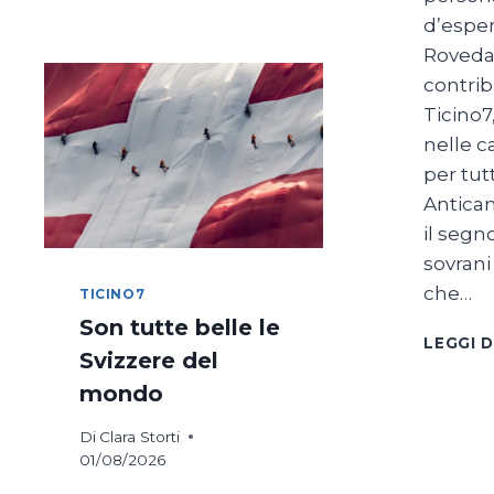
DI
d’esper
COSTANZA
Roveda
IN
BICICLETTA
contri
Ticino7
nelle c
per tut
Antica
il segno
sovrani
che…
TICINO7
Son tutte belle le
LEGGI D
Svizzere del
mondo
Di
Clara Storti
01/08/2026