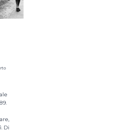
rto
tale
89.
are,
. Di