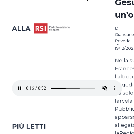
Ges
un’o
ALLA
Di
Giancarlo
Roveda
19/12/20
Nella s
Frances
l’altro,
tragedi
da solo
farcela
Pubbli
apparso
allegat
PIÙ LETTI
laRegi