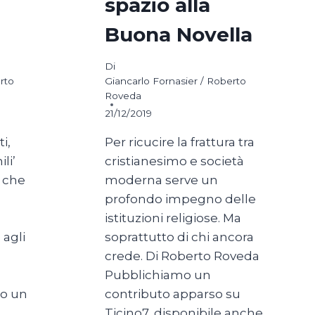
spazio alla
Buona Novella
Di
rto
Giancarlo Fornasier / Roberto
Roveda
21/12/2019
i,
Per ricucire la frattura tra
li’
cristianesimo e società
 che
moderna serve un
profondo impegno delle
istituzioni religiose. Ma
 agli
soprattutto di chi ancora
crede. Di Roberto Roveda
Pubblichiamo un
o un
contributo apparso su
Ticino7, disponibile anche