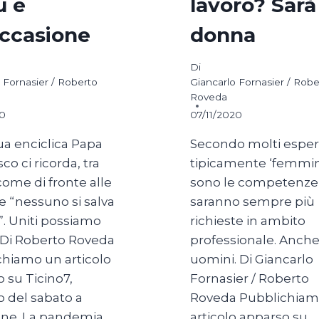
ù è
lavoro? Sarà
ccasione
donna
Di
 Fornasier / Roberto
Giancarlo Fornasier / Robe
Roveda
20
07/11/2020
ua enciclica Papa
Secondo molti espert
co ci ricorda, tra
tipicamente ‘femmini
 come di fronte alle
sono le competenze
e “nessuno si salva
saranno sempre più
”. Uniti possiamo
richieste in ambito
 Di Roberto Roveda
professionale. Anche
chiamo un articolo
uomini. Di Giancarlo
 su Ticino7,
Fornasier / Roberto
o del sabato a
Roveda Pubblichiam
one. La pandemia
articolo apparso su