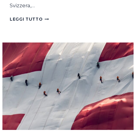
Svizzera,…
SUL
LEGGI TUTTO
LAGO
DI
COSTANZA
IN
BICICLETTA