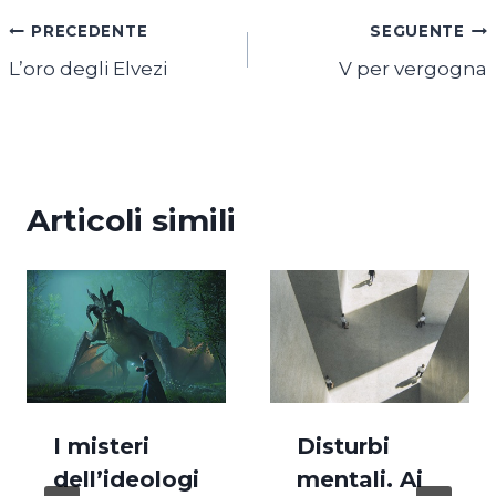
Navigazione
PRECEDENTE
SEGUENTE
L’oro degli Elvezi
V per vergogna
articoli
Articoli simili
I misteri
Disturbi
dell’ideologi
mentali. Ai