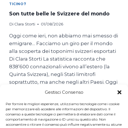
TICINO7
Son tutte belle le Svizzere del mondo
Di
Clara Storti
01/08/2026
Oggi come ieri, non abbiamo mai smesso di
emigrare… Facciamo un giro per il mondo
alla scoperta dei toponimi svizzeri esportati
Di Clara Storti La statistica racconta che
838’600 connazionali vivono all’estero (la
Quinta Svizzera), negli Stati limitrofi
soprattutto, ma anche negli altri Paesi. Oggi
come ieri, non abbiamo mai smesso di
Gestisci Consenso
emigrare… Il popolo…
Per fornire le migliori esperienze, utilizziamo tecnologie come i cookie
SON
per memorizzare e/o accedere alle informazioni del dispositivo. Il
LEGGI TUTTO
consenso a queste tecnologie ci permetterà di elaborare dati come il
TUTTE
comportamento di navigazione o ID unici su questo sito. Non
BELLE
acconsentire o ritirare il consenso può influire negativamente su alcune
LE