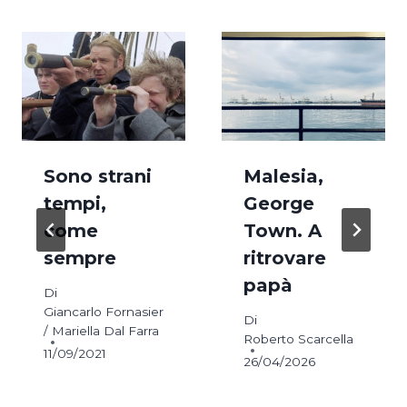
Sono strani
Malesia,
tempi,
George
come
Town. A
sempre
ritrovare
papà
Di
Giancarlo Fornasier
Di
/ Mariella Dal Farra
Roberto Scarcella
11/09/2021
26/04/2026