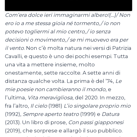
Com’era dolce ieri immaginarmi albero!(…)/ Non
ero io a me stessa gioia né tormento,/ io non
potevo togliermi al mio centro,/ io senza
decisioni o movimento,/ se mi muovevo era per
il vento
. Non c’è molta natura nei versi di Patrizia
Cavalli, e questo è uno dei pochi esempi. Tutta
una vita a mettere insieme, molto
onestamente, sette raccolte. A sette anni di
distanza qualche volta. La prima è del ’74,
Le
mie poesie non cambieranno il mondo
, e
l’ultima,
Vita meravigliosa
, del 2020. In mezzo,
fra l’altro,
Il cielo
(1981)
L’io singolare proprio mio
(1992),
Sempre aperto teatro
(1999) e
Datura
(2013). Un libro di prose,
Con passi giapponesi
(2019), che sorprese e allargò il suo pubblico.