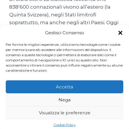
838’600 connazionali vivono all’estero (la
Quinta Svizzera), negli Stati limitrofi
soprattutto, ma anche negli altri Paesi. Oggi
come ieri, non abbiamo mai smesso di
Gestisci Consenso
emigrare… Il popolo…
Per fornire le migliori esperienze, utilizziamo tecnologie come i cookie
SON
per memorizzare e/o accedere alle informazioni del dispositivo. Il
LEGGI TUTTO
consenso a queste tecnologie ci permetterà di elaborare dati come il
TUTTE
comportamento di navigazione o ID unici su questo sito. Non
BELLE
acconsentire o ritirare il consenso può influire negativamente su alcune
LE
caratteristiche e funzioni.
SVIZZERE
DEL
MONDO
Accetta
Nega
Visualizza le preferenze
© 2026 Ticino7 | Sviluppato da
Codinglab Sagl
Cookie Policy