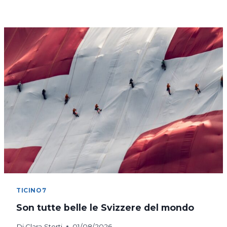
DI
COSTANZA
IN
BICICLETTA
TICINO7
Son tutte belle le Svizzere del mondo
Di
Clara Storti
01/08/2026