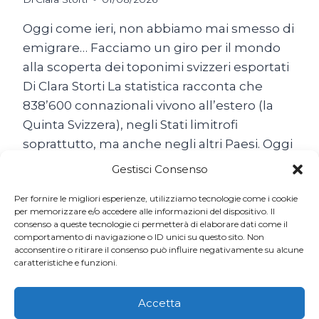
Oggi come ieri, non abbiamo mai smesso di
emigrare… Facciamo un giro per il mondo
alla scoperta dei toponimi svizzeri esportati
Di Clara Storti La statistica racconta che
838’600 connazionali vivono all’estero (la
Quinta Svizzera), negli Stati limitrofi
soprattutto, ma anche negli altri Paesi. Oggi
come ieri, non abbiamo mai smesso di
Gestisci Consenso
emigrare… Il popolo…
Per fornire le migliori esperienze, utilizziamo tecnologie come i cookie
SON
per memorizzare e/o accedere alle informazioni del dispositivo. Il
LEGGI TUTTO
consenso a queste tecnologie ci permetterà di elaborare dati come il
TUTTE
comportamento di navigazione o ID unici su questo sito. Non
BELLE
acconsentire o ritirare il consenso può influire negativamente su alcune
LE
caratteristiche e funzioni.
SVIZZERE
DEL
MONDO
Accetta