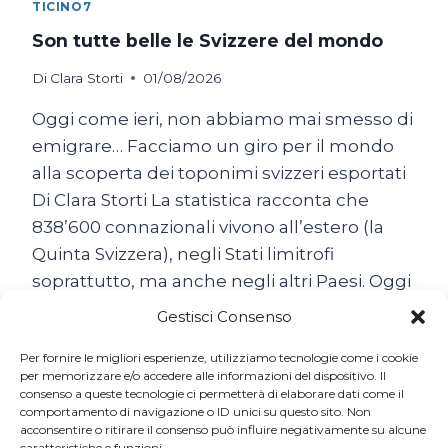
TICINO7
Son tutte belle le Svizzere del mondo
Di
Clara Storti
01/08/2026
Oggi come ieri, non abbiamo mai smesso di
emigrare… Facciamo un giro per il mondo
alla scoperta dei toponimi svizzeri esportati
Di Clara Storti La statistica racconta che
838’600 connazionali vivono all’estero (la
Quinta Svizzera), negli Stati limitrofi
soprattutto, ma anche negli altri Paesi. Oggi
come ieri, non abbiamo mai smesso di
Gestisci Consenso
emigrare… Il popolo…
Per fornire le migliori esperienze, utilizziamo tecnologie come i cookie
SON
per memorizzare e/o accedere alle informazioni del dispositivo. Il
LEGGI TUTTO
consenso a queste tecnologie ci permetterà di elaborare dati come il
TUTTE
comportamento di navigazione o ID unici su questo sito. Non
BELLE
acconsentire o ritirare il consenso può influire negativamente su alcune
LE
caratteristiche e funzioni.