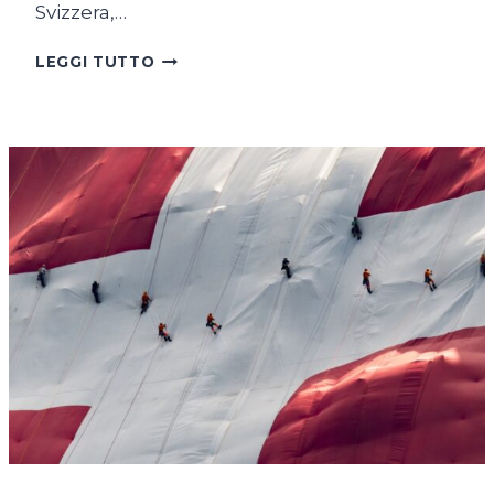
Svizzera,…
SUL
LEGGI TUTTO
LAGO
DI
COSTANZA
IN
BICICLETTA