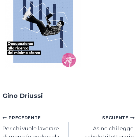
Gino Driussi
Navigazione
PRECEDENTE
SEGUENTE
Per chi vuole lavorare
Asino chi legge:
articoli
di meno (e godersela
scheletri letterari e