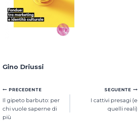
Gino Driussi
Navigazione
PRECEDENTE
SEGUENTE
Il gipeto barbuto: per
I cattivi presagi (e
articoli
chi vuole saperne di
quelli reali)
più