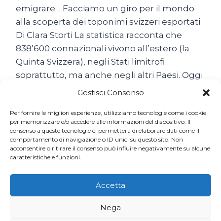
emigrare… Facciamo un giro per il mondo
alla scoperta dei toponimi svizzeri esportati
Di Clara Storti La statistica racconta che
838’600 connazionali vivono all’estero (la
Quinta Svizzera), negli Stati limitrofi
soprattutto, ma anche negli altri Paesi. Oggi
come ieri, non abbiamo mai smesso di
Gestisci Consenso
emigrare… Il popolo…
Per fornire le migliori esperienze, utilizziamo tecnologie come i cookie
SON
per memorizzare e/o accedere alle informazioni del dispositivo. Il
LEGGI TUTTO
consenso a queste tecnologie ci permetterà di elaborare dati come il
TUTTE
comportamento di navigazione o ID unici su questo sito. Non
BELLE
acconsentire o ritirare il consenso può influire negativamente su alcune
LE
caratteristiche e funzioni.
SVIZZERE
DEL
MONDO
Accetta
Nega