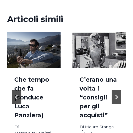
Articoli simili
Che tempo
C’erano una
che fa
volta i
(conduce
“consigli
Luca
per gli
Panziera)
acquisti”
Di
Di
Mauro Stanga
Moreno Invernizzi