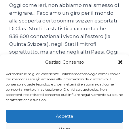
Oggi come ieri, non abbiamo mai smesso di
emigrare… Facciamo un giro per il mondo
alla scoperta dei toponimi svizzeri esportati
Di Clara Storti La statistica racconta che
838’600 connazionali vivono all’estero (la
Quinta Svizzera), negli Stati limitrofi
soprattutto, ma anche negli altri Paesi. Oggi
come ieri, non abbiamo mai smesso di
Gestisci Consenso
emigrare… Il popolo…
Per fornire le migliori esperienze, utilizziamo tecnologie come i cookie
SON
per memorizzare e/o accedere alle informazioni del dispositivo. Il
LEGGI TUTTO
consenso a queste tecnologie ci permetterà di elaborare dati come il
TUTTE
comportamento di navigazione o ID unici su questo sito. Non
BELLE
acconsentire o ritirare il consenso può influire negativamente su alcune
LE
caratteristiche e funzioni.
SVIZZERE
DEL
MONDO
Accetta