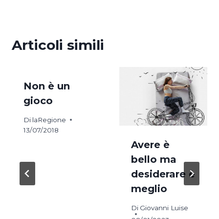
Articoli simili
Non è un
gioco
Di
laRegione
13/07/2018
Avere è
bello ma
desiderare è
meglio
Di
Giovanni Luise