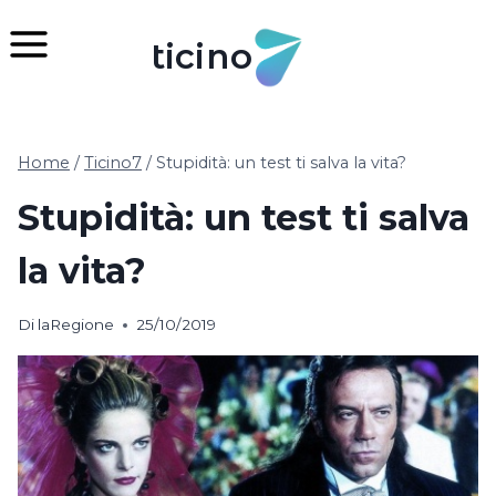
Salta
al
ticino
contenuto
Home
/
Ticino7
/
Stupidità: un test ti salva la vita?
Stupidità: un test ti salva
la vita?
Di
laRegione
25/10/2019