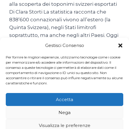
alla scoperta dei toponimi svizzeri esportati
Di Clara Storti La statistica racconta che
838’600 connazionali vivono all’estero (la
Quinta Svizzera), negli Stati limitrofi
soprattutto, ma anche negli altri Paesi. Oggi
come ieri, non abbiamo mai smesso di
Gestisci Consenso
emigrare… Il popolo…
Per fornire le migliori esperienze, utilizziamo tecnologie come i cookie
SON
per memorizzare e/o accedere alle informazioni del dispositivo. Il
LEGGI TUTTO
consenso a queste tecnologie ci permetterà di elaborare dati come il
TUTTE
comportamento di navigazione o ID unici su questo sito. Non
BELLE
acconsentire o ritirare il consenso può influire negativamente su alcune
LE
caratteristiche e funzioni.
SVIZZERE
DEL
MONDO
Accetta
Nega
Visualizza le preferenze
© 2026 Ticino7 | Sviluppato da
Codinglab Sagl