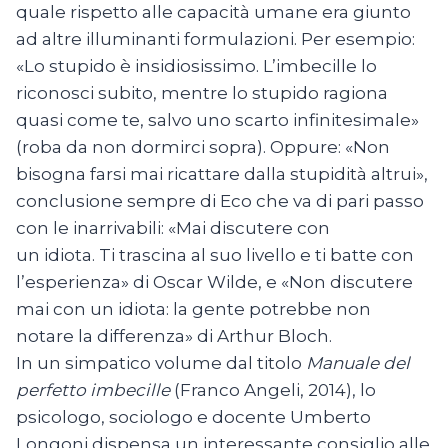
quale rispetto alle capacità umane era giunto
ad altre illuminanti formulazioni. Per esempio:
«Lo stupido è insidiosissimo. L’imbecille lo
riconosci subito, mentre lo stupido ragiona
quasi come te, salvo uno scarto infinitesimale»
(roba da non dormirci sopra). Oppure: «Non
bisogna farsi mai ricattare dalla stupidità altrui»,
conclusione sempre di Eco che va di pari passo
con le inarrivabili: «Mai discutere con
un idiota. Ti trascina al suo livello e ti batte con
l’esperienza» di Oscar Wilde, e «Non discutere
mai con un idiota: la gente potrebbe non
notare la differenza» di Arthur Bloch.
In un simpatico volume dal titolo
Manuale del
perfetto imbecille
(Franco Angeli, 2014), lo
psicologo, sociologo e docente Umberto
Longoni dispensa un interessante consiglio alle