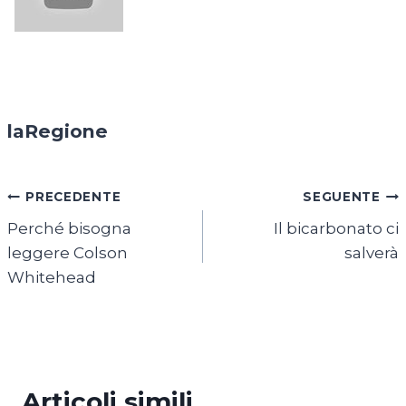
laRegione
Navigazione
PRECEDENTE
SEGUENTE
Perché bisogna
Il bicarbonato ci
articoli
leggere Colson
salverà
Whitehead
Articoli simili