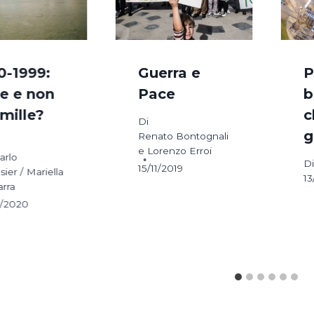
0-1999:
Guerra e
P
le e non
Pace
b
 mille?
c
Di
g
Renato Bontognali
e Lorenzo Erroi
arlo
Di
15/11/2019
ier / Mariella
13
arra
8/2020