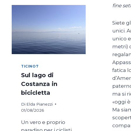
fine se
Siete g
unici. 
unico e
metri) 
regala
Appassi
TICINO7
fatica 
Sul lago di
d’Ameri
Costanza in
paterno
bicicletta
ma si r
«oggi è
Di
Elda Pianezzi
Ma siam
01/08/2026
scopert
Un vero e proprio
compare
paradiso per i ciclisti,