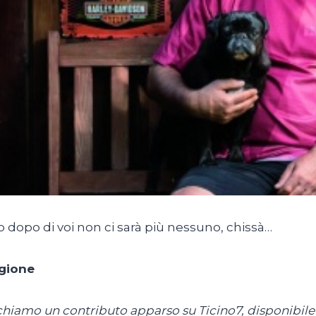
dopo di voi non ci sarà più nessuno, chissà…
gione
hiamo un contributo apparso su Ticino7, disponibile a