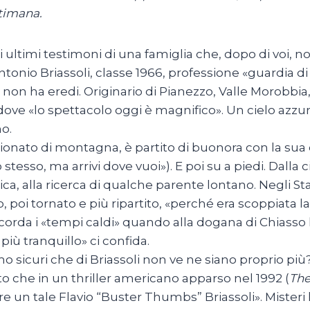
ttimana.
li ultimi testimoni di una famiglia che, dopo di voi, n
Antonio Briassoli, classe 1966, professione «guardia di 
 non ha eredi. Originario di Pianezzo, Valle Morobb
dove «lo spettacolo oggi è magnifico». Un cielo azzur
no.
onato di montagna, è partito di buonora con la sua
lo stesso, ma arrivi dove vuoi»). E poi su a piedi. Dal
ca, alla ricerca di qualche parente lontano. Negli Stati
, poi tornato e più ripartito, «perché era scoppiata l
icorda i «tempi caldi» quando alla dogana di Chiasso 
 più tranquillo» ci confida.
o sicuri che di Briassoli non ve ne siano proprio più
o che in un thriller americano apparso nel 1992 (
The
 un tale Flavio “Buster Thumbs” Briassoli». Misteri l