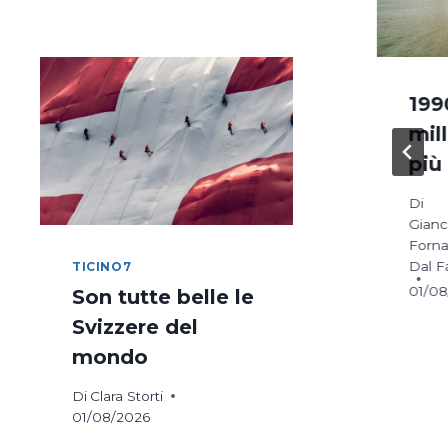
DI
COSTANZA
IN
BICICLETTA
 unici e
‘La natura si
199
o dello
riprende
mil
tutto’.
più
riale’
Intervista a
Di
Chiara
Gianc
Fornas
Zocchetti
Dal Farra
Dal F
TICINO7
23
01/0
Di
Ionah Salvioni
Son tutte belle le
26/01/2024
Svizzere del
mondo
Di
Clara Storti
01/08/2026