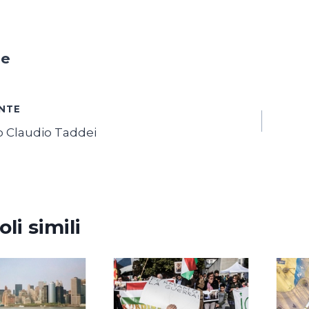
ne
azione
NTE
 Claudio Taddei
i
oli simili