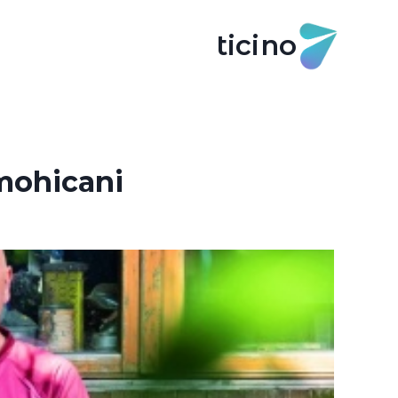
ticino
 mohicani