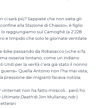
on ci sarà più? Sappiate che non siete gli
confine alla Stazione di Chiasso», è figlio
ia, lo raggiungiamo sul Camoghè (a 2’228
ro e limpido che solo le giornate ventilate
 e-bike passando da Robasacco («che si fa
la cima osserva lontano, come un indiano
 Uniti per la verità c’era già stato il nonno
a guerra». Quella Antonio non l’ha mai vista,
la pressione dei migranti faceva notizia;
? «Internet non ha fatto miracoli… però ho
 Ultimate Death
di Jim Mullaney, ndr.)
etterari.