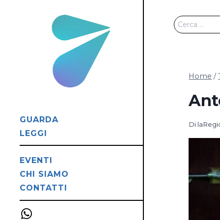
Salta
al
Ricerca
contenuto
per:
Home
/
Ant
GUARDA
Di
laReg
LEGGI
EVENTI
CHI SIAMO
CONTATTI