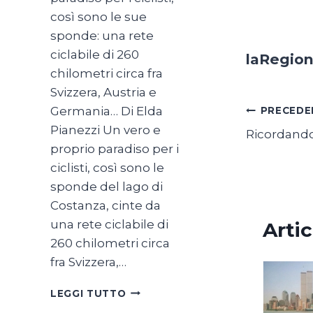
così sono le sue
sponde: una rete
ciclabile di 260
laRegio
chilometri circa fra
Svizzera, Austria e
Navig
Germania… Di Elda
PRECEDE
Pianezzi Un vero e
Ricordando
articol
proprio paradiso per i
ciclisti, così sono le
sponde del lago di
Costanza, cinte da
una rete ciclabile di
Artic
260 chilometri circa
fra Svizzera,…
SUL
LEGGI TUTTO
LAGO