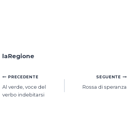
laRegione
Navigazione
PRECEDENTE
SEGUENTE
Al verde, voce del
Rossa di speranza
articoli
verbo indebitarsi