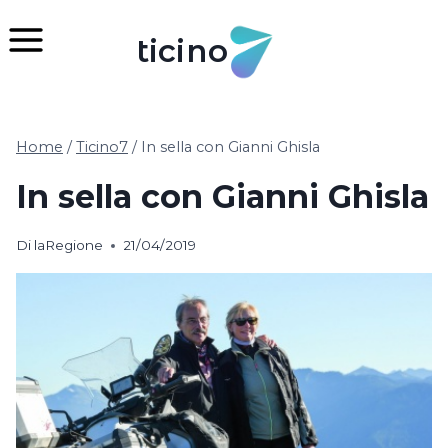
Salta
al
ticino
contenuto
Home
/
Ticino7
/
In sella con Gianni Ghisla
In sella con Gianni Ghisla
Di
laRegione
21/04/2019