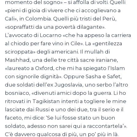
momento del sogno» – si affolla di volti. Quelli
«pieni di gioia di vivere che ci accoglievano a
Cali», in Colombia. Quelli più tristi del Perù,
«sopraffatti da una povertà dilagante».
L’avvocato di Locarno «che ha appeso la carriera
al chiodo per fare vino in Cile». La «gentilezza
sciroppata» degli americani. Il mullah di
Mashhad, una delle tre città sacre iraniane,
«laureato a Oxford, che mi ha spiegato l’Islam
con signorile dignità». Oppure Sasha e Safet,
due soldati dell’ex Jugoslavia, uno serbo l’altro
bosniaco, «divenuti amici dopo la guerra. Li ho
ritrovati in Tagikistan intenti a togliere le mine
lasciate dai Russi e uno dei due, tra il serio e il
faceto, mi dice: ‘Se lui fosse stato un buon
soldato, adesso non sarei qui a raccontartela’».
C’è davvero qualcosa di più, un po’ più in là.