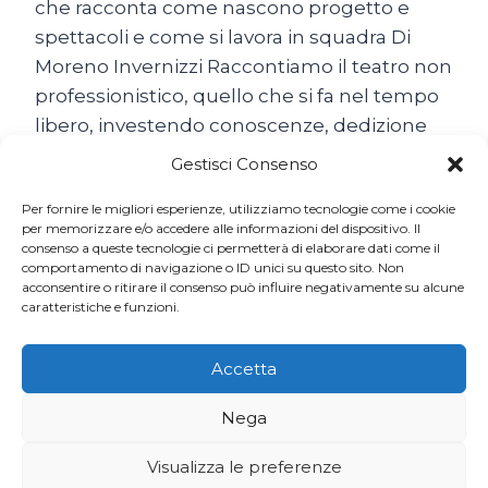
che racconta come nascono progetto e
spettacoli e come si lavora in squadra Di
Moreno Invernizzi Raccontiamo il teatro non
professionistico, quello che si fa nel tempo
libero, investendo conoscenze, dedizione
e… tanta passione. A salire sulla scena in
Gestisci Consenso
questo…
Per fornire le migliori esperienze, utilizziamo tecnologie come i cookie
LA
per memorizzare e/o accedere alle informazioni del dispositivo. Il
LEGGI TUTTO
consenso a queste tecnologie ci permetterà di elaborare dati come il
GRANDE
comportamento di navigazione o ID unici su questo sito. Non
FAMIGLIA
acconsentire o ritirare il consenso può influire negativamente su alcune
DI
caratteristiche e funzioni.
ARTINSCENA
Accetta
Nega
Visualizza le preferenze
© 2026 Ticino7 | Sviluppato da
Codinglab Sagl