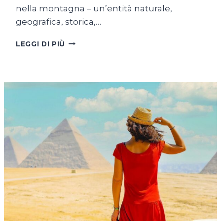
nella montagna – un’entità naturale,
geografica, storica,…
LAVORARE
LEGGI DI PIÙ
A
UN
PASSO
DAL
CIELO.
IN
CAPANNA
CON
ILARIA,
RICHARD
E
ALESSANDRA