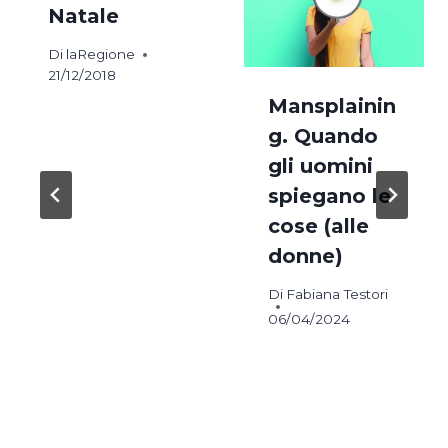
Natale
Di
laRegione
21/12/2018
Mansplainin
g. Quando
gli uomini
spiegano le
cose (alle
donne)
Di
Fabiana Testori
06/04/2024