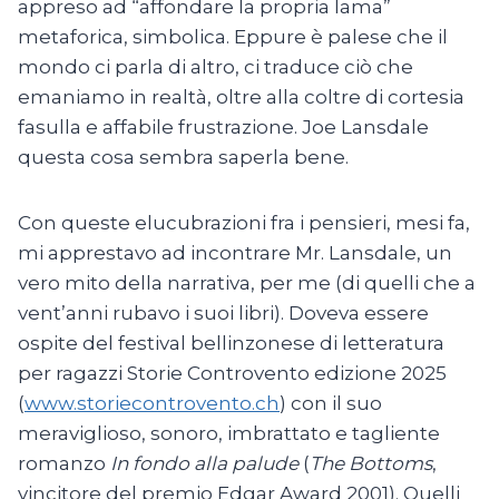
appreso ad “affondare la propria lama”
metaforica, simbolica. Eppure è palese che il
mondo ci parla di altro, ci traduce ciò che
emaniamo in realtà, oltre alla coltre di cortesia
fasulla e affabile frustrazione. Joe Lansdale
questa cosa sembra saperla bene.
Con queste elucubrazioni fra i pensieri, mesi fa,
mi apprestavo ad incontrare Mr. Lansdale, un
vero mito della narrativa, per me (di quelli che a
vent’anni rubavo i suoi libri). Doveva essere
ospite del festival bellinzonese di letteratura
per ragazzi Storie Controvento edizione 2025
(
www.storiecontrovento.ch
) con il suo
meraviglioso, sonoro, imbrattato e tagliente
romanzo
In fondo alla palude
(
The Bottoms
,
vincitore del premio Edgar Award 2001). Quelli