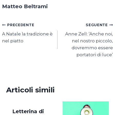
Matteo Beltrami
Navigazione
PRECEDENTE
SEGUENTE
A Natale la tradizione è
Anne Zell: ‘Anche noi,
articoli
nel piatto
nel nostro piccolo,
dovremmo essere
portatori di luce’
Articoli simili
Letterina di