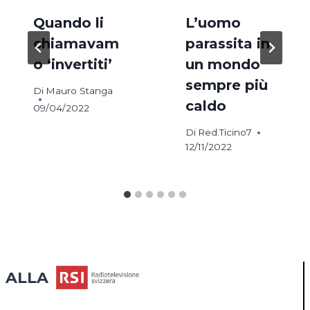
Quando li
L’uomo
chiamavam
parassita in
o ‘invertiti’
un mondo
sempre più
Di
Mauro Stanga
caldo
09/04/2022
Di
Red.Ticino7
12/11/2022
ALLA