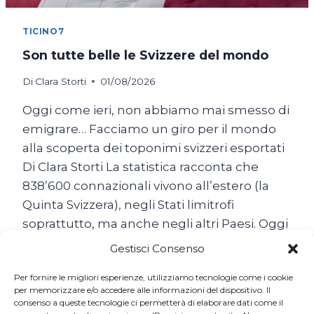
TICINO7
Son tutte belle le Svizzere del mondo
Di
Clara Storti
01/08/2026
Oggi come ieri, non abbiamo mai smesso di
emigrare… Facciamo un giro per il mondo
alla scoperta dei toponimi svizzeri esportati
Di Clara Storti La statistica racconta che
838’600 connazionali vivono all’estero (la
Quinta Svizzera), negli Stati limitrofi
soprattutto, ma anche negli altri Paesi. Oggi
come ieri, non abbiamo mai smesso di
Gestisci Consenso
emigrare… Il popolo…
Per fornire le migliori esperienze, utilizziamo tecnologie come i cookie
SON
per memorizzare e/o accedere alle informazioni del dispositivo. Il
LEGGI TUTTO
consenso a queste tecnologie ci permetterà di elaborare dati come il
TUTTE