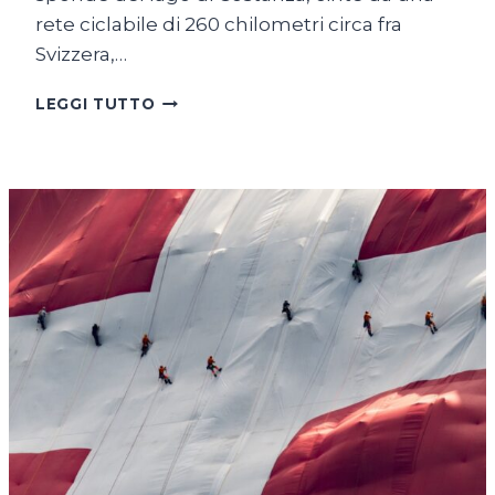
rete ciclabile di 260 chilometri circa fra
Svizzera,…
SUL
LEGGI TUTTO
LAGO
DI
COSTANZA
IN
BICICLETTA