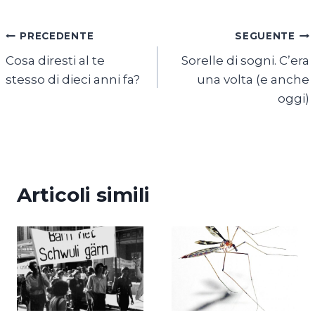
Navigazione
PRECEDENTE
SEGUENTE
Cosa diresti al te
Sorelle di sogni. C’era
articoli
stesso di dieci anni fa?
una volta (e anche
oggi)
Articoli simili