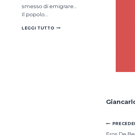
smesso di emigrare…
Il popolo…
SON
LEGGI TUTTO
TUTTE
BELLE
LE
SVIZZERE
DEL
MONDO
Giancarl
Navig
PRECEDE
Eros De Be