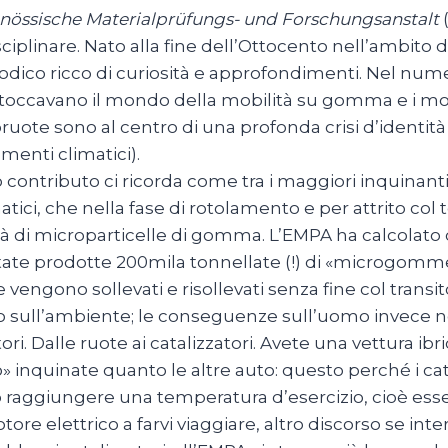
nössische
Materialprüfungs- und Forschungsanstalt
(
sciplinare. Nato alla fine dell’Ottocento nell’ambito de
odico ricco di curiosità e approfondimenti. Nel num
 toccavano il mondo della mobilità su gomma e i mot
ruote sono al centro di una profonda crisi d’identità
enti climatici).
o contributo ci ricorda come tra i maggiori inquinanti 
ici, che nella fase di rotolamento e per attrito col 
à di microparticelle di gomma. L’EMPA ha calcolato ch
tate prodotte 200mila tonnellate (!) di «microgomme»,
e vengono sollevati e risollevati senza fine col transi
 sull’ambiente; le conseguenze sull’uomo invece no
tori. Dalle ruote ai catalizzatori. Avete una vettura 
» inquinate quanto le altre auto: questo perché i cat
raggiungere una temperatura d’esercizio, cioè esse
tore elettrico a farvi viaggiare, altro discorso se int