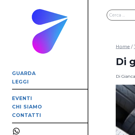
Salta
al
Ricerca
contenuto
per:
Home
/
Di 
GUARDA
Di
Gianca
LEGGI
EVENTI
CHI SIAMO
CONTATTI