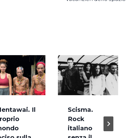
entawai. Il
Scisma.
roprio
Rock
ondo
italiano
nciso sulla
senza il