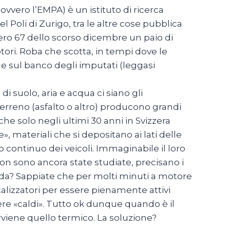
ovvero l’EMPA) è un istituto di ricerca
l Poli di Zurigo, tra le altre cose pubblica
ero 67 dello scorso dicembre un paio di
ori. Roba che scotta, in tempi dove le
 e sul banco degli imputati (leggasi
di suolo, aria e acqua ci siano gli
terreno (asfalto o altro) producono grandi
e solo negli ultimi 30 anni in Svizzera
 materiali che si depositano ai lati delle
to continuo dei veicoli. Immaginabile il loro
n sono ancora state studiate, precisano i
ibrida? Sappiate che per molti minuti a motore
alizzatori per essere pienamente attivi
re «caldi». Tutto ok dunque quando è il
erviene quello termico. La soluzione?