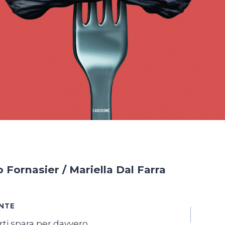
o Fornasier / Mariella Dal Farra
azione
NTE
rti spara per davvero