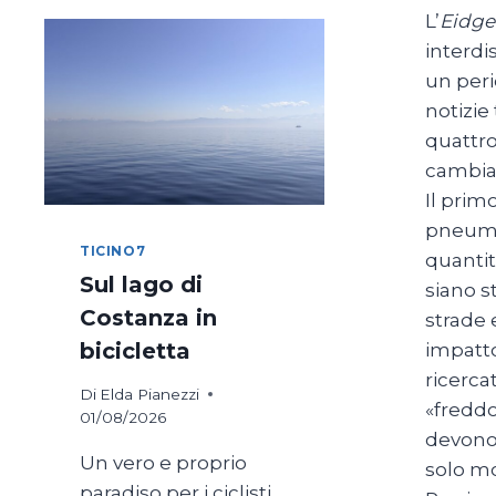
L’
Eidge
interdi
un peri
notizie
quattro
cambiam
Il prim
pneumat
TICINO7
quantit
Sul lago di
siano s
Costanza in
strade 
bicicletta
impatto
ricerca
Di
Elda Pianezzi
«freddo
01/08/2026
devono 
Un vero e proprio
solo mo
paradiso per i ciclisti,