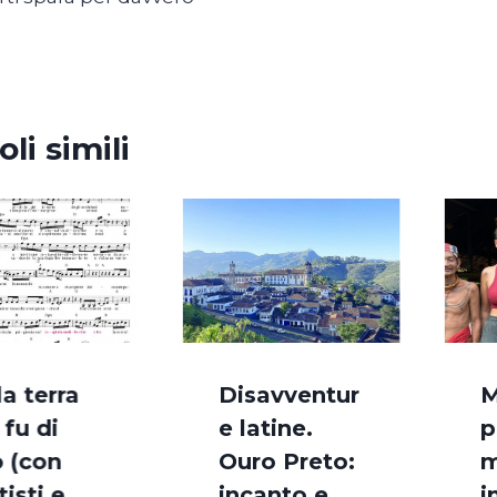
i
oli simili
la terra
Disavventur
M
 fu di
e latine.
p
o (con
Ouro Preto:
m
isti e
incanto e
i