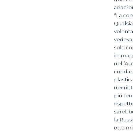
anacron
“La com
Qualsia
volonta
vedeva 
solo co
immagin
dell’Ai
condann
plastica
decript
più ter
rispett
sarebbe
la Russ
otto mi