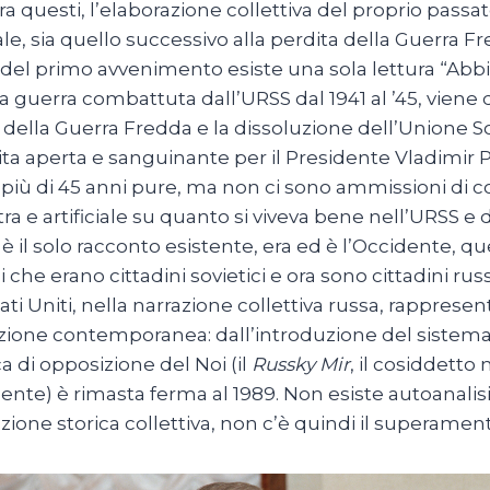
ra questi, l’elaborazione collettiva del proprio pass
e, sia quello successivo alla perdita della Guerra Fr
 del primo avvenimento esiste una sola lettura “Abb
, la guerra combattuta dall’URSS dal 1941 al ’45, viene 
 della Guerra Fredda e la dissoluzione dell’Unione Sov
ita aperta e sanguinante per il Presidente Vladimir
i più di 45 anni pure, ma non ci sono ammissioni di co
tra e artificiale su quanto si viveva bene nell’URSS e
è il solo racconto esistente, era ed è l’Occidente, q
li che erano cittadini sovietici e ora sono cittadini r
tati Uniti, nella narrazione collettiva russa, rappresen
ione contemporanea: dall’introduzione del sistema cap
ca di opposizione del Noi (il
Russky Mir
, il cosiddetto
dente) è rimasta ferma al 1989. Non esiste autoanalis
zione storica collettiva, non c’è quindi il superamen