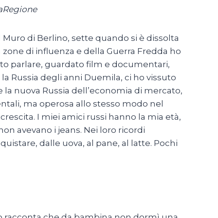
laRegione
 Muro di Berlino, sette quando si è dissolta
in zone di influenza e della Guerra Fredda ho
tito parlare, guardato film e documentari,
 la Russia degli anni Duemila, ci ho vissuto
ne la nuova Russia dell’economia di mercato,
entali, ma operosa allo stesso modo nel
crescita. I miei amici russi hanno la mia età,
n avevano i jeans. Nei loro ricordi
quistare, dalle uova, al pane, al latte. Pochi
ndo racconta che da bambina non dormì una