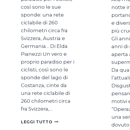
così sono le sue
notte i
sponde: una rete
portand
ciclabile di 260
e diver
chilometri circa fra
più cru
Svizzera, Austria e
Gli ann
Germania… Di Elda
anni di
Pianezzi Un vero e
aperta 
proprio paradiso per i
superm
ciclisti, così sono le
Da qua
sponde del lago di
l’attua
Costanza, cinte da
Disgust
una rete ciclabile di
pensare
260 chilometri circa
motivi 
fra Svizzera,…
“Operaz
una ser
SUL
LEGGI TUTTO
dovuto
LAGO