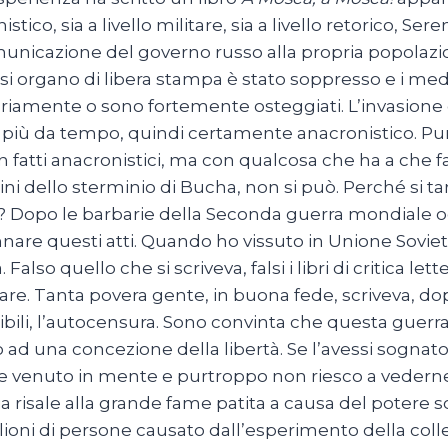
istico, sia a livello militare, sia a livello retorico,
unicazione del governo russo alla propria popolazio
si organo di libera stampa è stato soppresso e i med
riamente o sono fortemente osteggiati. L’invasione 
più da tempo, quindi certamente anacronistico. Pur
n fatti anacronistici, ma con qualcosa che ha a che fa
i dello sterminio di Bucha, non si può. Perché si tar
a? Dopo le barbarie della Seconda guerra mondiale o
are questi atti. Quando ho vissuto in Unione Sovietica
. Falso quello che si scriveva, falsi i libri di critica l
are. Tanta povera gente, in buona fede, scriveva, dop
ribili, l’autocensura. Sono convinta che questa guerra 
o ad una concezione della libertà. Se l’avessi sognat
 venuto in mente e purtroppo non riesco a vederne la
ia risale alla grande fame patita a causa del potere s
lioni di persone causato dall’esperimento della colle